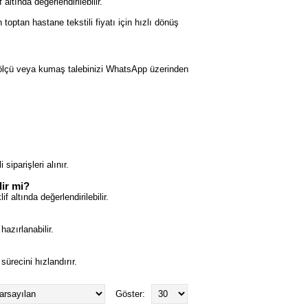
 altında değerlendirilebilir.
n toptan hastane tekstili fiyatı için hızlı dönüş
l ölçü veya kumaş talebinizi WhatsApp üzerinden
siparişleri alınır.
lir mi?
f altında değerlendirilebilir.
hazırlanabilir.
ürecini hızlandırır.
Göster: