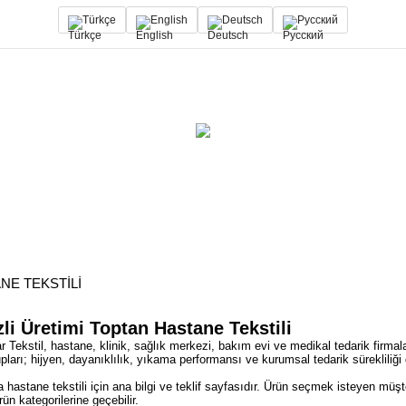
Türkçe
English
Deutsch
Русский
NE TEKSTILI
li Üretimi Toptan Hastane Tekstili
r Tekstil, hastane, klinik, sağlık merkezi, bakım evi ve medikal tedarik firmala
pları; hijyen, dayanıklılık, yıkama performansı ve kurumsal tedarik sürekliliği 
 hastane tekstili için ana bilgi ve teklif sayfasıdır. Ürün seçmek isteyen müşte
rün kategorilerine geçebilir.