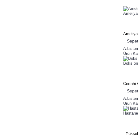
Ameliya
Ameliya
Sepet
A.Liste
Ürün Kar
Boks önl
Cerrahi 
Sepet
A.Liste
Ürün Kar
Hastane 
Yüksek H