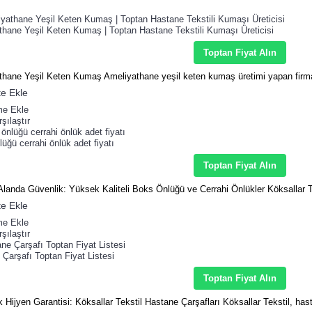
thane Yeşil Keten Kumaş | Toptan Hastane Tekstili Kumaşı Üreticisi
Toptan Fiyat Alın
thane Yeşil Keten Kumaş Ameliyathane yeşil keten kumaş üretimi yapan firm
e Ekle
me Ekle
şılaştır
üğü cerrahi önlük adet fiyatı
Toptan Fiyat Alın
Alanda Güvenlik: Yüksek Kaliteli Boks Önlüğü ve Cerrahi Önlükler Köksallar Te
e Ekle
me Ekle
şılaştır
Çarşafı Toptan Fiyat Listesi
Toptan Fiyat Alın
ijyen Garantisi: Köksallar Tekstil Hastane Çarşafları Köksallar Tekstil, hast