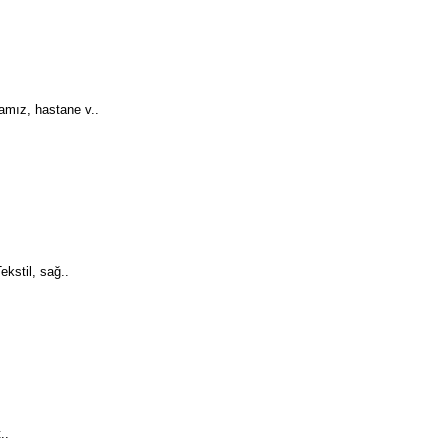
amız, hastane v..
kstil, sağ..
..