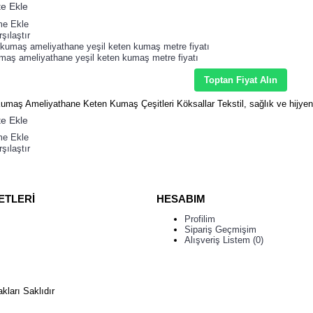
e Ekle
me Ekle
şılaştır
umaş ameliyathane yeşil keten kumaş metre fiyatı
Toptan Fiyat Alın
maş Ameliyathane Keten Kumaş Çeşitleri Köksallar Tekstil, sağlık ve hijyen 
e Ekle
me Ekle
şılaştır
ETLERİ
HESABIM
Profilim
Sipariş Geçmişim
Alışveriş Listem (
0
)
kları Saklıdır