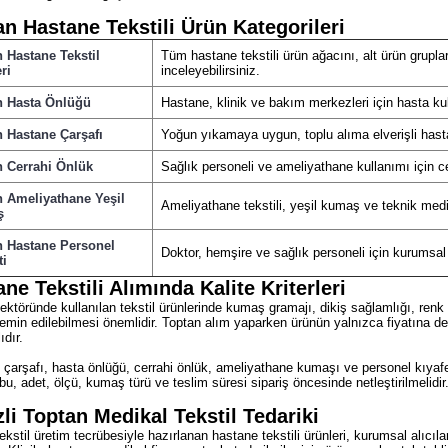
n Hastane Tekstili Ürün Kategorileri
 Hastane Tekstil
Tüm hastane tekstili ürün ağacını, alt ürün grupla
ri
inceleyebilirsiniz.
n Hasta Önlüğü
Hastane, klinik ve bakım merkezleri için hasta k
 Hastane Çarşafı
Yoğun yıkamaya uygun, toplu alıma elverişli hastan
n Cerrahi Önlük
Sağlık personeli ve ameliyathane kullanımı için ce
n Ameliyathane Yeşil
Ameliyathane tekstili, yeşil kumaş ve teknik medika
ş
n Hastane Personel
Doktor, hemşire ve sağlık personeli için kurumsal 
ti
ne Tekstili Alımında Kalite Kriterleri
ektöründe kullanılan tekstil ürünlerinde kumaş gramajı, dikiş sağlamlığı, renk d
emin edilebilmesi önemlidir. Toptan alım yaparken ürünün yalnızca fiyatına değ
ıdır.
çarşafı, hasta önlüğü, cerrahi önlük, ameliyathane kumaşı ve personel kıyafetl
bu, adet, ölçü, kumaş türü ve teslim süresi sipariş öncesinde netleştirilmelidir
li Toptan Medikal Tekstil Tedariki
tekstil üretim tecrübesiyle hazırlanan hastane tekstili ürünleri, kurumsal alıcıla