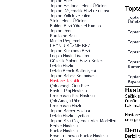
+
Toptan Hurç
+
Toptan Hastane Tekstil Ürünleri
Topta
+
Toptan Döşemelik Havlu Kumaşı
+
Toptan Yolluk ve Kilim
Toptan
+
Stok Tekstil Ürünleri
Ürünle
+
Buldan Bezi Yöresel Kumaş
+
Toptan İhram
Topta
+
Kurulama Bezi
Müslin Peştemal
Toptan
PEYNİR SÜZME BEZİ
Toptan Kurulama Bezi
Topta
Logolu Havlu Fiyatları
Güzellik Salonu Havlu Setleri
Topta
Defolu Havlu
Kuma
Defolu Bebek Battaniyesi
Toptan Bebek Battaniyesi
Topta
Hastane Tekstili
Kıyafe
Çok amaçlı Örtü Pike
Hasta
Baskılı Plaj Havlusu
Promosyon Plaj Havlusu
Sağlık s
Çok Amaçlı Pike
ürünün t
bakılmal
Promosyon Havlu
Toptan Berber Havlusu
Hastane 
Defolu Havlu Fiyatları
ürün gru
Toptan Sıvı Geçirmez Alez Modelleri
Berber Havlusu
Deniz
Kuaför Havlusu
Boya Tutmayan Kuaför Havlusu
Denizli 