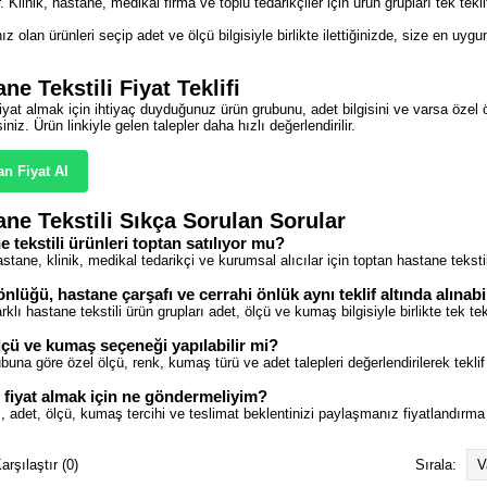
. Klinik, hastane, medikal firma ve toplu tedarikçiler için ürün grupları tek teklif
nız olan ürünleri seçip adet ve ölçü bilgisiyle birlikte ilettiğinizde, size en uygu
ne Tekstili Fiyat Teklifi
iyat almak için ihtiyaç duyduğunuz ürün grubunu, adet bilgisini ve varsa öze
rsiniz. Ürün linkiyle gelen talepler daha hızlı değerlendirilir.
an Fiyat Al
ane Tekstili Sıkça Sorulan Sorular
 tekstili ürünleri toptan satılıyor mu?
stane, klinik, medikal tedarikçi ve kurumsal alıcılar için toptan hastane tekstili 
nlüğü, hastane çarşafı ve cerrahi önlük aynı teklif altında alınabi
klı hastane tekstili ürün grupları adet, ölçü ve kumaş bilgisiyle birlikte tek tekli
lçü ve kumaş seçeneği yapılabilir mi?
buna göre özel ölçü, renk, kumaş türü ve adet talepleri değerlendirilerek teklif 
 fiyat almak için ne göndermeliyim?
, adet, ölçü, kumaş tercihi ve teslimat beklentinizi paylaşmanız fiyatlandırma s
arşılaştır (0)
Sırala: