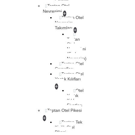
Çarşafı
Toptan Otel
Nevresimi
+
Toptan Otel
Nevresim
Takımları
+
Toptan
Otel
Nevresimi
(Sadece
Nevresim)
Toptan Otel
Çarşafları
Toptan Otel
Yastık Kılıfları
+
Otel
Yastık
Kılıfı
Fiyatları
Toptan Otel Pikesi
+
Toptan Tek
Kişilik Otel
Pikesi