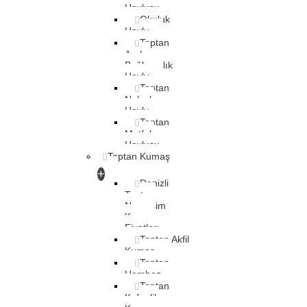
Havlusu
Okuluk
Havlu
Toptan
Araba
Bağlamalık
Havlu
Toptan
Nakışlı
Havlu
Toptan
Mutfak
Havlusu
Toptan Kumaş
+
Denizli
Toptan
Nevresim
Kumaş
Fiyatları
Toptan Akfil
Kumaş
Toptan
Hambez
Toptan
Kefenlik