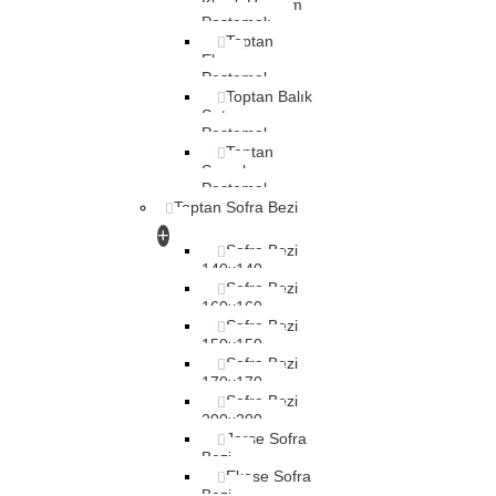
Klasik Hamam
Peştemalı
Toptan
Elmas
Peştemal
Toptan Balık
Sırtı
Peştemal
Toptan
Saraylı
Peştemal
Toptan Sofra Bezi
+
Sofra Bezi
140x140
Sofra Bezi
160x160
Sofra Bezi
150x150
Sofra Bezi
170x170
Sofra Bezi
200x200
Jarse Sofra
Bezi
Ekose Sofra
Bezi