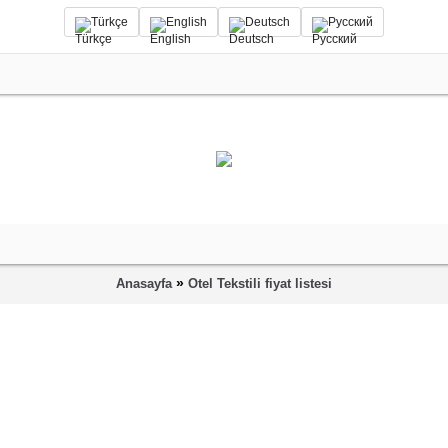
Türkçe
English
Deutsch
Русский
»
Anasayfa
Otel Tekstili fiyat listesi