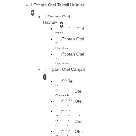
Toptan Otel Tekstil Ürünleri
+
Toptan Otel
Havlusu
+
Toptan Otel
El Havlusu
Toptan Otel
Banyo
Havlusu
Toptan Otel
Ayak
Havlusu
Toptan Otel Çarşafı
+
59 Tel
Pamuk
Polyester Otel
Çarşafı
63 Tel Otel
Çarşafı
83 Tel
Çizgili Pamuk
Polyester Otel
Çarşafı
83 Tel Otel