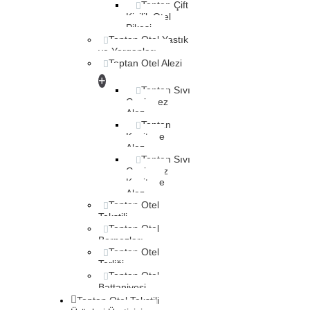
Toptan Çift
Kişilik Otel
Pikesi
Toptan Otel Yastık
ve Yorganları
Toptan Otel Alezi
+
Toptan Sıvı
Geçirmez
Alez
Toptan
Kapitone
Alez
Toptan Sıvı
Geçirmez
Kapitone
Alez
Toptan Otel
Tekstili
Toptan Otel
Bornozları
Toptan Otel
Terliği
Toptan Otel
Battaniyesi
Toptan Otel Tekstili