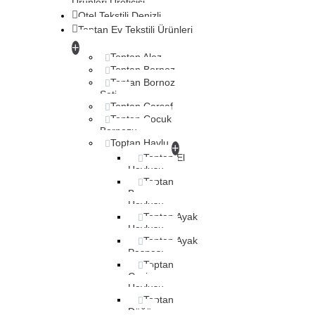
Ürünleri Üreticisi
Otel Tekstili Denizli
Toptan Ev Tekstili Ürünleri
+
Toptan Alez
Toptan Bornoz
Toptan Bornoz
Seti
Toptan Çarşaf
Toptan Çocuk
Bornozu
Toptan Havlu
+
Toptan El
Havlusu
Toptan
Banyo
Havlusu
Toptan Ayak
Havlusu
Toptan Ayak
Paspası
Toptan
Çeyiz
Havlusu
Toptan
Düğün