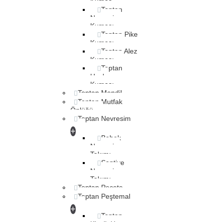
Kumaş
Toptan
Nevresim
Kumaşı
Toptan Pike
Kumaşı
Toptan Alez
Kumaşı
Toptan
Havlu
Kumaşı
Toptan Mendil
Toptan Mutfak
Önlüğü
Toptan Nevresim
+
Bebek
Nevresim
Takımı
Şantiye
Nevresim
Takımı
Toptan Peçete
Toptan Peştemal
+
Toptan