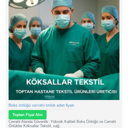
Boks önlüğü cerrahi önlük adet fiyatı
Toptan Fiyat Alın
Cerrahi Alanda Güvenlik: Yüksek Kaliteli Boks Önlüğü ve Cerrahi
Önlükler Köksallar Tekstil, sağ..