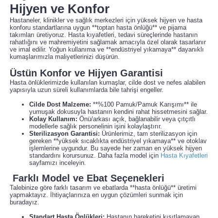
Hijyen ve Konfor
Hastaneler, klinikler ve sağlık merkezleri için yüksek hijyen ve hasta
konforu standartlarına uygun **toptan hasta önlüğü** ve pijama
takımları üretiyoruz. Hasta kıyafetleri, tedavi süreçlerinde hastanın
rahatlığını ve mahremiyetini sağlamak amacıyla özel olarak tasarlanır
ve imal edilir. Yoğun kullanıma ve **endüstriyel yıkamaya** dayanıklı
kumaşlarımızla maliyetlerinizi düşürün.
Üstün Konfor ve Hijyen Garantisi
Hasta önlüklerimizde kullanılan kumaşlar, cilde dost ve nefes alabilen
yapısıyla uzun süreli kullanımlarda bile tahrişi engeller.
Cilde Dost Malzeme:
**%100 Pamuk/Pamuk Karışımı** ile
yumuşak dokusuyla hastanın kendini rahat hissetmesini sağlar.
Kolay Kullanım:
Önü/arkası açık, bağlanabilir veya çıtçıtlı
modellerle sağlık personelinin işini kolaylaştırır.
Sterilizasyon Garantisi:
Ürünlerimiz, tam sterilizasyon için
gereken **yüksek sıcaklıkta endüstriyel yıkamaya** ve otoklav
işlemlerine uygundur. Bu sayede her zaman en yüksek hijyen
standardını korursunuz. Daha fazla model için
Hasta Kıyafetleri
sayfamızı inceleyin.
Farklı Model ve Ebat Seçenekleri
Talebinize göre farklı tasarım ve ebatlarda **hasta önlüğü** üretimi
yapmaktayız. İhtiyaçlarınıza en uygun çözümleri sunmak için
buradayız.
Standart Hasta Önlükleri:
Hastanın hareketini kısıtlamayan,