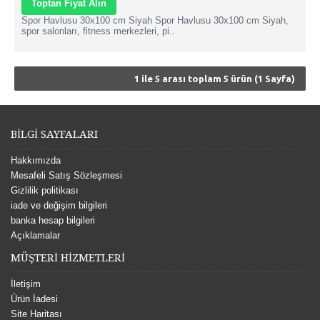
Toptan Fiyat Alın
Spor Havlusu 30x100 cm Siyah Spor Havlusu 30x100 cm Siyah,
spor salonları, fitness merkezleri, pi..
1 ile 5 arası toplam 5 ürün (1 Sayfa)
BİLGİ SAYFALARI
Hakkımızda
Mesafeli Satış Sözleşmesi
Gizlilik politikası
iade ve değişim bilgileri
banka hesap bilgileri
Açıklamalar
MÜŞTERİ HİZMETLERİ
İletişim
Ürün İadesi
Site Haritası