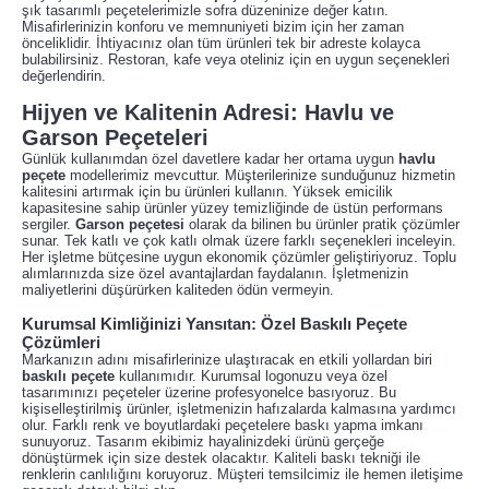
şık tasarımlı peçetelerimizle sofra düzeninize değer katın.
Misafirlerinizin konforu ve memnuniyeti bizim için her zaman
önceliklidir. İhtiyacınız olan tüm ürünleri tek bir adreste kolayca
bulabilirsiniz. Restoran, kafe veya oteliniz için en uygun seçenekleri
değerlendirin.
Hijyen ve Kalitenin Adresi: Havlu ve
Garson Peçeteleri
Günlük kullanımdan özel davetlere kadar her ortama uygun
havlu
peçete
modellerimiz mevcuttur. Müşterilerinize sunduğunuz hizmetin
kalitesini artırmak için bu ürünleri kullanın. Yüksek emicilik
kapasitesine sahip ürünler yüzey temizliğinde de üstün performans
sergiler.
Garson peçetesi
olarak da bilinen bu ürünler pratik çözümler
sunar. Tek katlı ve çok katlı olmak üzere farklı seçenekleri inceleyin.
Her işletme bütçesine uygun ekonomik çözümler geliştiriyoruz. Toplu
alımlarınızda size özel avantajlardan faydalanın. İşletmenizin
maliyetlerini düşürürken kaliteden ödün vermeyin.
Kurumsal Kimliğinizi Yansıtan: Özel Baskılı Peçete
Çözümleri
Markanızın adını misafirlerinize ulaştıracak en etkili yollardan biri
baskılı peçete
kullanımıdır. Kurumsal logonuzu veya özel
tasarımınızı peçeteler üzerine profesyonelce basıyoruz. Bu
kişiselleştirilmiş ürünler, işletmenizin hafızalarda kalmasına yardımcı
olur. Farklı renk ve boyutlardaki peçetelere baskı yapma imkanı
sunuyoruz. Tasarım ekibimiz hayalinizdeki ürünü gerçeğe
dönüştürmek için size destek olacaktır. Kaliteli baskı tekniği ile
renklerin canlılığını koruyoruz. Müşteri temsilcimiz ile hemen iletişime