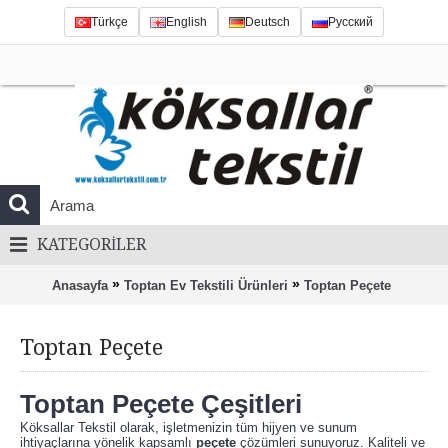
Türkçe
English
Deutsch
Русский
KATEGORILER
»
»
Anasayfa
Toptan Ev Tekstili Ürünleri
Toptan Peçete
Toptan Peçete
Toptan Peçete
Çeşitleri
Köksallar Tekstil olarak, işletmenizin tüm hijyen ve sunum
ihtiyaçlarına yönelik kapsamlı
peçete
çözümleri sunuyoruz. Kaliteli ve