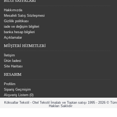
BİLGİ SAYFALARI
Hakkımızda
Mesafeli Satış Sözleşmesi
Gizlilik politikası
iade ve değişim bilgileri
banka hesap bilgileri
Açıklamalar
MÜŞTERİ HİZMETLERİ
İletişim
Ürün İadesi
Site Haritası
HESABIM
Profilim
Sipariş Geçmişim
Alışveriş Listem (
0
)
Köksallar Tekstil - Otel Tekstil İmalatı ve Toptan satışı 1995 - 2026 © Tüm
Hakları Saklıdır