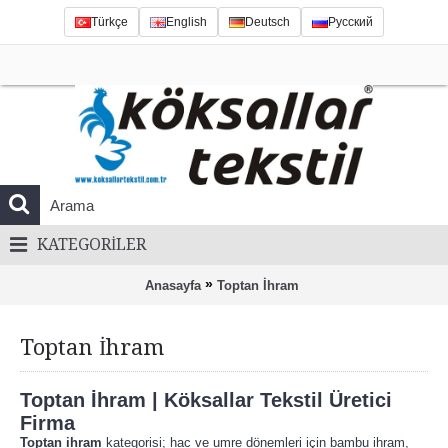
Türkçe
English
Deutsch
Русский
KATEGORILER
»
Anasayfa
Toptan İhram
Toptan İhram
Toptan İhram | Köksallar Tekstil Üretici
Firma
Toptan ihram
kategorisi; hac ve umre dönemleri için bambu ihram,