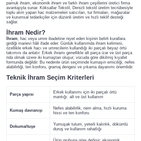
pamuk ihram, ekonomik ihram ve farklı ihram çeşitlerini üretici firma
avantajıyla sunar. Köksallar Tekstil, Denizli tekstil üretim tecrübesiyle
toplu alım yapan hac malzemeleri satıcıları, tur firmaları, mağazalar
ve kurumsal tedarikçiler için düzenli üretim ve hızlı teklif desteği
sağlar.
İhram Nedir?
İhram
, hac veya umre ibadetine niyet eden kişinin belirli kurallara
girdiği manevi hâli ifade eder. Günlük kullanımda ihram kelimesi,
özellikle erkek hacı ve umrecilerin kullandığı iki parçalı beyaz örtü
takımını da anlatır. Erkek ihramı genellikle alt parça izar ve üst parça
rida olmak üzere iki kumaştan oluşur; vücuda göre dikilmiş kıyafet
formunda değildir. Bu nedenle ürün seçiminde kumaşın emiciliği, nefes
alabilirliği, ten konforu, gramaj dengesi ve yıkama dayanımı önemlidir.
Teknik İhram Seçim Kriterleri
Erkek kullanımı için iki parçalı örtü
Parça yapısı
mantığı: alt ve üst kullanım
Nefes alabilirlik, nem alma, hızlı kuruma
Kumaş davranışı
hissi ve ten konforu
Yumuşak tutum, yeterli kalınlık, dökümlü
Dokuma/tuşe
duruş ve kullanım rahatlığı
Ürün grubuna göre değişir; ekonomik,