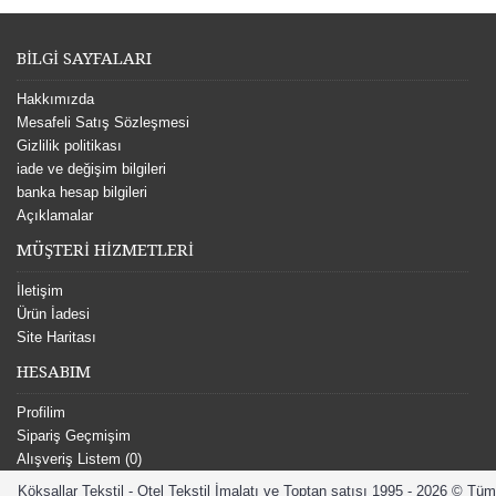
BİLGİ SAYFALARI
Hakkımızda
Mesafeli Satış Sözleşmesi
Gizlilik politikası
iade ve değişim bilgileri
banka hesap bilgileri
Açıklamalar
MÜŞTERİ HİZMETLERİ
İletişim
Ürün İadesi
Site Haritası
HESABIM
Profilim
Sipariş Geçmişim
Alışveriş Listem (
0
)
Köksallar Tekstil - Otel Tekstil İmalatı ve Toptan satışı 1995 - 2026 © Tüm