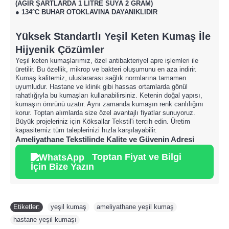
(AĞIR ŞARTLARDA 1 LİTRE SUYA 2 GRAM)
● 134°C BUHAR OTOKLAVINA DAYANIKLIDIR
Yüksek Standartlı Yeşil Keten Kumaş İle
Hijyenik Çözümler
Yeşil keten kumaşlarımız, özel antibakteriyel apre işlemleri ile
üretilir. Bu özellik, mikrop ve bakteri oluşumunu en aza indirir.
Kumaş kalitemiz, uluslararası sağlık normlarına tamamen
uyumludur. Hastane ve klinik gibi hassas ortamlarda gönül
rahatlığıyla bu kumaşları kullanabilirsiniz. Ketenin doğal yapısı,
kumaşın ömrünü uzatır. Aynı zamanda kumaşın renk canlılığını
korur. Toptan alımlarda size özel avantajlı fiyatlar sunuyoruz.
Büyük projeleriniz için Köksallar Tekstil'i tercih edin. Üretim
kapasitemiz tüm taleplerinizi hızla karşılayabilir.
Ameliyathane Tekstilinde Kalite ve Güvenin Adresi
Toptan Fiyat ve Bilgi
İçin Bize Yazın
Etiketler:
yeşil kumaş
,
ameliyathane yeşil kumaş
,
hastane yeşil kumaşı