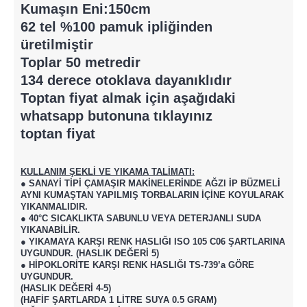
Kumaşın Eni:150cm
62 tel %100 pamuk ipliğinden
üretilmiştir
Toplar 50 metredir
134 derece otoklava dayanıklıdır
Toptan fiyat almak için aşağıdaki
whatsapp butonuna tıklayınız
toptan fiyat
KULLANIM ŞEKLİ VE YIKAMA TALİMATI:
●
SANAYİ TİPİ ÇAMAŞIR MAKİNELERİNDE AĞZI İP BÜZMELİ
AYNI KUMAŞTAN YAPILMIŞ TORBALARIN İÇİNE KOYULARAK
YIKANMALIDIR.
● 40°C SICAKLIKTA SABUNLU VEYA DETERJANLI SUDA
YIKANABİLİR.
● YIKAMAYA KARŞI RENK HASLIĞI ISO 105 C06 ŞARTLARINA
UYGUNDUR. (HASLIK DEĞERİ 5)
● HİPOKLORİTE KARŞI RENK HASLIĞI TS-739’a GÖRE
UYGUNDUR.
(HASLIK DEĞERİ 4-5)
(HAFİF ŞARTLARDA 1 LİTRE SUYA 0.5 GRAM)