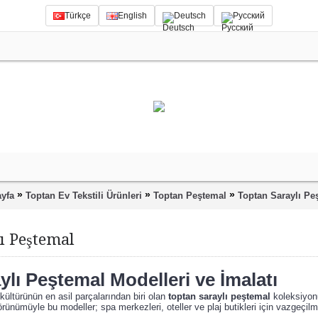
Türkçe
English
Deutsch
Русский
»
»
»
yfa
Toptan Ev Tekstili Ürünleri
Toptan Peştemal
Toptan Saraylı Pe
ı Peştemal
ylı Peştemal Modelleri ve İmalatı
ltürünün en asil parçalarından biri olan
toptan saraylı peştemal
koleksiyonu
rünümüyle bu modeller; spa merkezleri, oteller ve plaj butikleri için vazgeçilmez