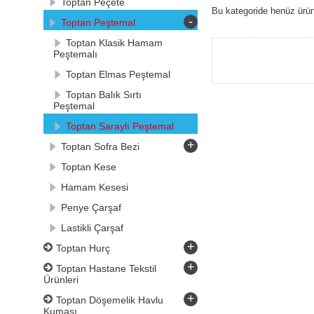
Toptan Peçete
Bu kategoride henüz ürü
-
Toptan Peştemal
Toptan Klasik Hamam
Peştemalı
Toptan Elmas Peştemal
Toptan Balık Sırtı
Peştemal
Toptan Saraylı Peştemal
+
Toptan Sofra Bezi
Toptan Kese
Hamam Kesesi
Penye Çarşaf
Lastikli Çarşaf
+
Toptan Hurç
+
Toptan Hastane Tekstil
Ürünleri
+
Toptan Döşemelik Havlu
Kumaşı