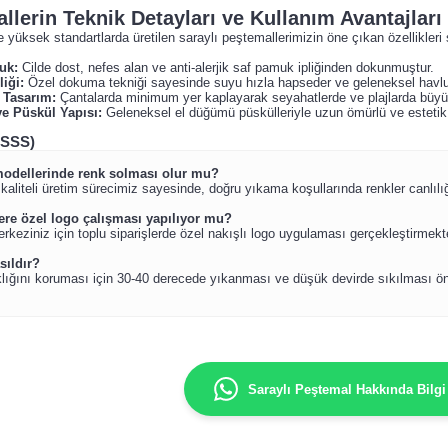
llerin Teknik Detayları ve Kullanım Avantajları
e yüksek standartlarda üretilen saraylı peştemallerimizin öne çıkan özellikleri 
uk:
Cilde dost, nefes alan ve anti-alerjik saf pamuk ipliğinden dokunmuştur.
iği:
Özel dokuma tekniği sayesinde suyu hızla hapseder ve geleneksel havlu
 Tasarım:
Çantalarda minimum yer kaplayarak seyahatlerde ve plajlarda büyük
ve Püskül Yapısı:
Geleneksel el düğümü püskülleriyle uzun ömürlü ve estetik 
(SSS)
modellerinde renk solması olur mu?
 kaliteli üretim sürecimiz sayesinde, doğru yıkama koşullarında renkler canlılı
ere özel logo çalışması yapılıyor mu?
rkeziniz için toplu siparişlerde özel nakışlı logo uygulaması gerçekleştirmekt
sıldır?
ığını koruması için 30-40 derecede yıkanması ve düşük devirde sıkılması öner
Saraylı Peştemal Hakkında Bilgi