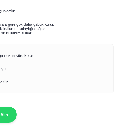
şunlardır:
lara göre çok daha çabuk kurur.
 kullanım kolaylığı sağlar.
bir kullanım sunar.
ğını uzun süre korur.
eyiz.
ilir.
 Alın