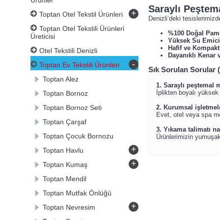
Ürünler
Saraylı Peştema
+
Toptan Otel Tekstil Ürünleri
Denizli’deki tesislerimizd
Toptan Otel Tekstili Ürünleri
%100 Doğal Pam
Üreticisi
Yüksek Su Emicil
Hafif ve Kompakt
Otel Tekstili Denizli
Dayanıklı Kenar 
-
Toptan Ev Tekstili Ürünleri
Sık Sorulan Sorular 
Toptan Alez
1. Saraylı peştemal 
İplikten boyalı yüksek
Toptan Bornoz
Toptan Bornoz Seti
2. Kurumsal işletmel
Evet, otel veya spa me
Toptan Çarşaf
3. Yıkama talimatı na
Toptan Çocuk Bornozu
Ürünlerimizin yumuşakl
+
Toptan Havlu
+
Toptan Kumaş
Toptan Mendil
Toptan Mutfak Önlüğü
+
Toptan Nevresim