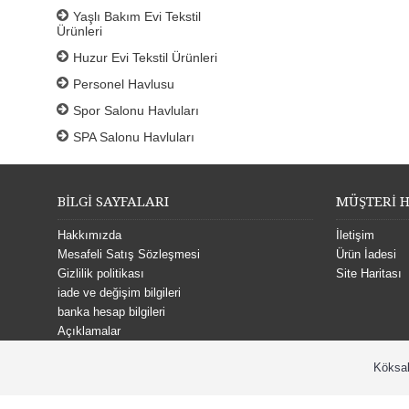
Yaşlı Bakım Evi Tekstil
Ürünleri
Huzur Evi Tekstil Ürünleri
Personel Havlusu
Spor Salonu Havluları
SPA Salonu Havluları
BİLGİ SAYFALARI
MÜŞTERİ H
Hakkımızda
İletişim
Mesafeli Satış Sözleşmesi
Ürün İadesi
Gizlilik politikası
Site Haritası
iade ve değişim bilgileri
banka hesap bilgileri
Açıklamalar
Köksal