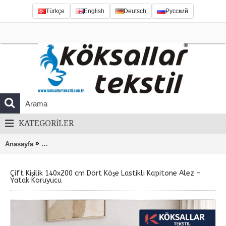
Türkçe
English
Deutsch
Русский
KATEGORILER
»
Anasayfa
Çift Kişilik 140x200 cm Dört Köşe Lastikli Kapitone Alez –
Çift Kişilik 140x200 cm Dört Köşe Lastikli Kapitone Alez –
Yatak Koruyucu