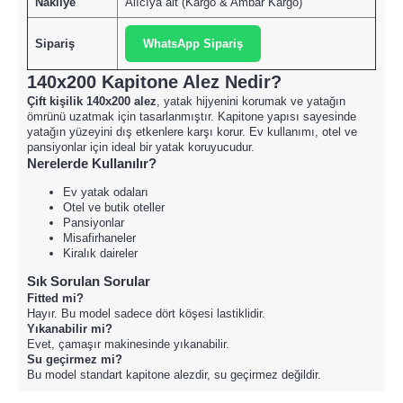
Nakliye
Alıcıya ait (Kargo & Ambar Kargo)
Sipariş
WhatsApp Sipariş
140x200 Kapitone Alez Nedir?
Çift kişilik 140x200 alez
, yatak hijyenini korumak ve yatağın
ömrünü uzatmak için tasarlanmıştır. Kapitone yapısı sayesinde
yatağın yüzeyini dış etkenlere karşı korur. Ev kullanımı, otel ve
pansiyonlar için ideal bir yatak koruyucudur.
Nerelerde Kullanılır?
Ev yatak odaları
Otel ve butik oteller
Pansiyonlar
Misafirhaneler
Kiralık daireler
Sık Sorulan Sorular
Fitted mi?
Hayır. Bu model sadece dört köşesi lastiklidir.
Yıkanabilir mi?
Evet, çamaşır makinesinde yıkanabilir.
Su geçirmez mi?
Bu model standart kapitone alezdir, su geçirmez değildir.