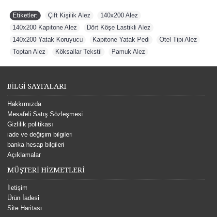
Etiketler:
Çift Kişilik Alez
,
140x200 Alez
,
140x200 Kapitone Alez
,
Dört Köşe Lastikli Alez
,
140x200 Yatak Koruyucu
,
Kapitone Yatak Pedi
,
Otel Tipi Alez
,
Toptan Alez
,
Köksallar Tekstil
,
Pamuk Alez
BİLGİ SAYFALARI
Hakkımızda
Mesafeli Satış Sözleşmesi
Gizlilik politikası
iade ve değişim bilgileri
banka hesap bilgileri
Açıklamalar
MÜŞTERİ HİZMETLERİ
İletişim
Ürün İadesi
Site Haritası