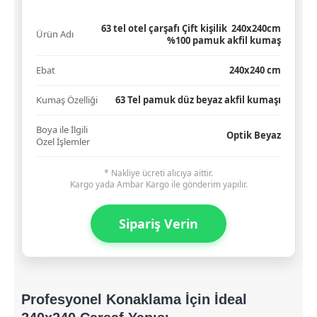
63 tel otel çarşafı Çift kişilik 240x240cm
Ürün Adı
%100 pamuk akfil kumaş
Ebat
240x240 cm
Kumaş Özelliği
63 Tel pamuk düz beyaz akfil kumaşı
Boya ile İlgili
Optik Beyaz
Özel İşlemler
* Nakliye ücreti alıcıya aittir.
​Kargo yada Ambar Kargo ile gönderim yapılır.
Sipariş Verin
Profesyonel Konaklama İçin İdeal