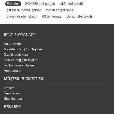
Etiketler:
240x240 otel çarşafı
,
akfil otel tekstili
,
çift kişilik beyaz çarşaf
,
toptan çarşaf satışı
,
dayanıklı otel tekstili
,
63 tel kumaş
,
Denizli otel tekstili
BİLGİ SAYFALARI
Hakkımızda
Mesafeli Satış Sözleşmesi
Gizlilik politikası
iade ve değişim bilgileri
banka hesap bilgileri
Açıklamalar
MÜŞTERİ HİZMETLERİ
İletişim
Ürün İadesi
Site Haritası
HESABIM