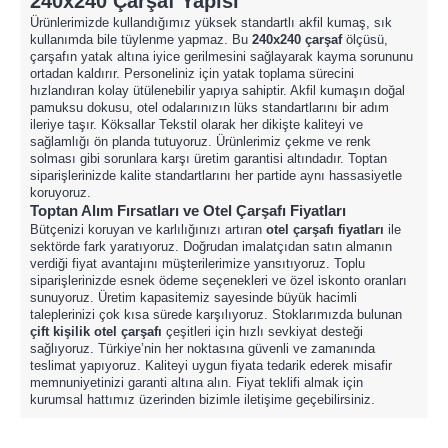
240x240 Çarşaf Yapısı
Ürünlerimizde kullandığımız yüksek standartlı akfil kumaş, sık
kullanımda bile tüylenme yapmaz. Bu
240x240 çarşaf
ölçüsü,
çarşafın yatak altına iyice gerilmesini sağlayarak kayma sorununu
ortadan kaldırır. Personeliniz için yatak toplama sürecini
hızlandıran kolay ütülenebilir yapıya sahiptir. Akfil kumaşın doğal
pamuksu dokusu, otel odalarınızın lüks standartlarını bir adım
ileriye taşır. Köksallar Tekstil olarak her dikişte kaliteyi ve
sağlamlığı ön planda tutuyoruz. Ürünlerimiz çekme ve renk
solması gibi sorunlara karşı üretim garantisi altındadır. Toptan
siparişlerinizde kalite standartlarını her partide aynı hassasiyetle
koruyoruz.
Toptan Alım Fırsatları ve Otel Çarşafı Fiyatları
Bütçenizi koruyan ve karlılığınızı artıran
otel çarşafı fiyatları
ile
sektörde fark yaratıyoruz. Doğrudan imalatçıdan satın almanın
verdiği fiyat avantajını müşterilerimize yansıtıyoruz. Toplu
siparişlerinizde esnek ödeme seçenekleri ve özel iskonto oranları
sunuyoruz. Üretim kapasitemiz sayesinde büyük hacimli
taleplerinizi çok kısa sürede karşılıyoruz. Stoklarımızda bulunan
çift kişilik otel çarşafı
çeşitleri için hızlı sevkiyat desteği
sağlıyoruz. Türkiye’nin her noktasına güvenli ve zamanında
teslimat yapıyoruz. Kaliteyi uygun fiyata tedarik ederek misafir
memnuniyetinizi garanti altına alın. Fiyat teklifi almak için
kurumsal hattımız üzerinden bizimle iletişime geçebilirsiniz.