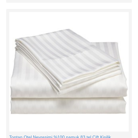
Toptan Otel Nevresimi %100 pamuk 83 tel Çift Kişilik