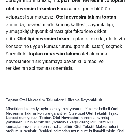
deneyimi sunmanız için
toptan otel nevresimi
ve
toptan
otel nevresim takımları
konusunda geniş bir ürün
yelpazesi sunmaktayız.
Otel nevresim takımı toptan
alımında, nevresimlerin kumaş kalitesi, dayanıklılığı,
yumuşaklığı,hijyenik olması gibi faktörlere dikkat
edin.
Otel tipi nevresim takımı
toptan
alımında, otelinizin
konseptine uygun kumaş türünü (pamuk, saten) seçmek
önemlidir.
t
optan nevresim takımı
otel
alımında,
nevresimlerin sık yıkamaya dayanıklı olması ve
renklerinin solmaması önemlidir.
Toptan Otel Nevresim Takımları: Lüks ve Dayanıklılık
Misafirlerinize en iyi uyku deneyimini yaşatın. Yüksek kaliteli
Otel
Nevresim Takımı
konforu garantiler. Size özel
Otel Tekstili Fiyat
Listesi
sunuyoruz.
Toptan Otel Nevresimi
alımında avantaj
yakalayın. Ürünlerimiz sık yıkamaya karşı dirençlidir. Pamuklu
kumaşlarımız misafirlerinizi rahat ettirir.
Otel Tekstil Malzemeleri
stoğumuz geniştir. Renkleri solmadan uzun süre kullanabilirsiniz.
Otel