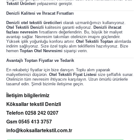
Tekstil Ürünleri
yelpazemiz geniştir.
Denizli Kalitesi ve İhracat Fırsatları
Denizli otel tekstili üreticileri
olarak uzmanlığımızı kullanıyoruz.
Otel Tekstili Denizli
kalitesini garanti ediyoruz.
Denizli ihracat
fazlası nevresim
fırsatlarını değerlendirin. Bu, büyük bir maliyet
avantajı sağlar. Nevresim takımları otelinizin imajını güçlendirir.
Yüksek iplik yoğunluğu konforu artırır.
Otel Tekstili Toptan
alımlarda
indirim sağlıyoruz. Size özel toplu alım tekliflerini hazırlıyoruz. Bize
hemen
Toptan Otel Nevresimi
siparişi verin.
Avantajlı Toptan Fiyatlar ve Tedarik
En rekabetçi fiyatlar için bize danışın. Toplu alım yaparak
maliyetlerinizi düşürün.
Otel Tekstili Fiyat Listesi
size şeffaflık sunar.
Otelinizin tüm nevresim ihtiyacını karşılayın. Uzun ömürlü ürünlerle
tasarruf edin. Şimdi bizimle iletişime geçin.
İletişim bilgilerimiz
Köksallar tekstil Denizli
Telefon 0258 242 0207
Gsm 0545 413 3757
info@koksallartekstil.com.tr