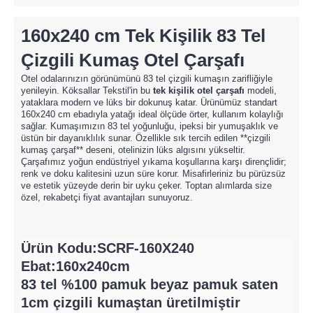
160x240 cm Tek Kişilik 83 Tel
Çizgili Kumaş
Otel Çarşafı
Otel odalarınızın görünümünü 83 tel çizgili kumaşın zarifliğiyle
yenileyin. Köksallar Tekstil'in bu
tek kişilik otel çarşafı
modeli,
yataklara modern ve lüks bir dokunuş katar. Ürünümüz standart
160x240 cm ebadıyla yatağı ideal ölçüde örter, kullanım kolaylığı
sağlar. Kumaşımızın 83 tel yoğunluğu, ipeksi bir yumuşaklık ve
üstün bir dayanıklılık sunar. Özellikle sık tercih edilen **çizgili
kumaş çarşaf** deseni, otelinizin lüks algısını yükseltir.
Çarşafımız yoğun endüstriyel yıkama koşullarına karşı dirençlidir;
renk ve doku kalitesini uzun süre korur. Misafirleriniz bu pürüzsüz
ve estetik yüzeyde derin bir uyku çeker. Toptan alımlarda size
özel, rekabetçi fiyat avantajları sunuyoruz.
Ürün Kodu:SCRF-160X240
Ebat:160x240cm
83 tel %100 pamuk beyaz pamuk saten
1cm çizgili kumaştan üretilmiştir