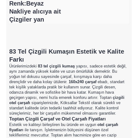
Renk:Beyaz
Nakliye alıcıya ait
Çizgiler yan
83 Tel Çizgili Kumaş
ın Estetik ve Kalite
Farkı
Ürünlerimizdeki
83 tel çizgili kumaş
yapısı, sadece estetik değil,
aynı zamanda yüksek kalite ve uzun ömürlülük demektir. Bu
yoğun tel dokusu sayesinde çarşaf, kırışmaya karşı daha
dirençlidir ve daha kolay ütülenir.
160x240 çarşaf
ebadı, standart
tek kişilik yataklarda pratik bir kullanım sunar. Çizgili desen,
odanıza dinamik ve sofistike bir hava katar. Kumaşın hava
geçirgen yapısı, nemi hızla emerek konforu artırır. Toptan
çizgili
otel çarşafı
siparişlerinizde, Köksallar Tekstil olarak sürekli ve
standart kalitede ürün tedariki taahhüt ediyoruz. Kalite kontrol
süreçlerimiz, her bir çarşafın mükemmel olmasını garantiler.
Toptan Çizgili Çarşaf ve
Otel Çarşafı Fiyatları
Estetik ve kaliteyi birleştiren bu üründe en uygun
otel çarşafı
fiyatları
ile tanışın. İşletmenizin bütçesini düşünen özel
tekliflerimiz mevcuttur. Toptan alım hacminize göre en cazip