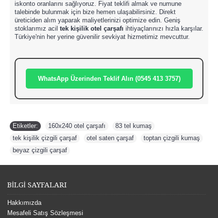
iskonto oranlarını sağlıyoruz. Fiyat teklifi almak ve numune
talebinde bulunmak için bize hemen ulaşabilirsiniz. Direkt
üreticiden alım yaparak maliyetlerinizi optimize edin. Geniş
stoklarımız acil
tek kişilik otel çarşafı
ihtiyaçlarınızı hızla karşılar.
Türkiye'nin her yerine güvenilir sevkiyat hizmetimiz mevcuttur.
WhatsApp Üzerinden Teklif Alın (0545 413 3757)
Etiketler:
160x240 otel çarşafı
,
83 tel kumaş
,
tek kişilik çizgili çarşaf
,
otel saten çarşaf
,
toptan çizgili kumaş
,
beyaz çizgili çarşaf
BİLGİ SAYFALARI
Hakkımızda
Mesafeli Satış Sözleşmesi