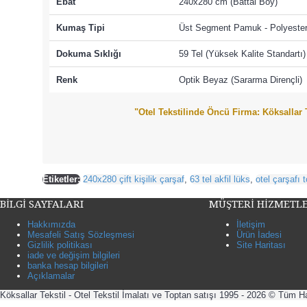
Ebat
240x280 cm (Battal Boy)
Kumaş Tipi
Üst Segment Pamuk - Polyester
Dokuma Sıklığı
59 Tel (Yüksek Kalite Standartı)
Renk
Optik Beyaz (Sararma Dirençli)
"Otel Tekstilinde Öncü Firma: Köksallar T
Etiketler:
240x280 çift kişilik çarşaf
,
63 tel akfil lüks
,
otel çarşafı 
BİLGİ SAYFALARI
MÜŞTERİ HİZMETLE
Hakkımızda
İletişim
Mesafeli Satış Sözleşmesi
Ürün İadesi
Gizlilik politikası
Site Haritası
iade ve değişim bilgileri
banka hesap bilgileri
Açıklamalar
Köksallar Tekstil - Otel Tekstil İmalatı ve Toptan satışı 1995 - 2026 © Tüm Ha