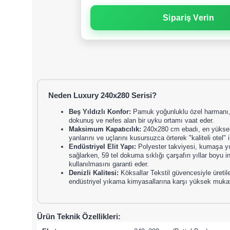
Sipariş Verin
Neden Luxury 240x280 Serisi?
Beş Yıldızlı Konfor:
Pamuk yoğunluklu özel harmanı, m
dokunuş ve nefes alan bir uyku ortamı vaat eder.
Maksimum Kapatıcılık:
240x280 cm ebadı, en yüksek 
yanlarını ve uçlarını kusursuzca örterek "kaliteli otel" 
Endüstriyel Elit Yapı:
Polyester takviyesi, kumaşa yı
sağlarken, 59 tel dokuma sıklığı çarşafın yıllar boy
kullanılmasını garanti eder.
Denizli Kalitesi:
Köksallar Tekstil güvencesiyle üretile
endüstriyel yıkama kimyasallarına karşı yüksek muka
Ürün Teknik Özellikleri: