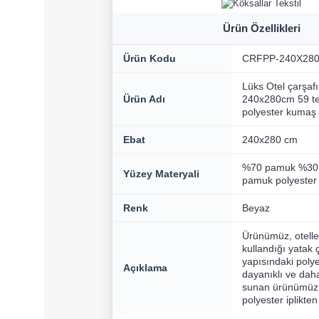
Ürün Özellikleri
Ürün Kodu
CRFPP-240X28
Lüks Otel çarşafı 
Ürün Adı
240x280cm 59 t
polyester kumaş
Ebat
240x280 cm
%70 pamuk %30 p
Yüzey Materyali
pamuk polyester
Renk
Beyaz
Ürünümüz, otelle
kullandığı yatak 
yapısındaki polye
Açıklama
dayanıklı ve dah
sunan ürünümü
polyester iplikten 