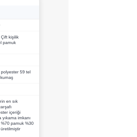
0
Çift kişilik
el pamuk
olyester 59 tel
 kumaş
rin en sık
çarşafı
ster içeriği
a yıkama imkanı
z %70 pamuk %30
üretilmiştir