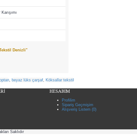
 Karışımı
ekstil Denizli"
toptan
,
beyaz lüks çarşaf
,
Köksallar tekstil
Rİ
HESABIM
Profilim
Sipariş Geçmişim
Alışveriş Listem (
0
)
kları Saklıdır