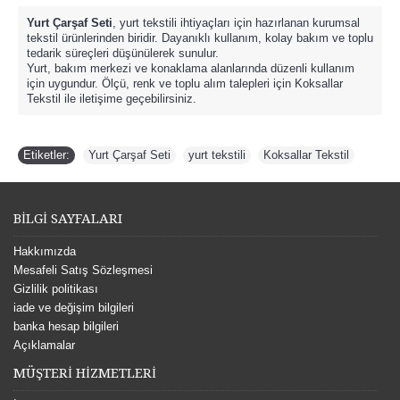
Yurt Çarşaf Seti
, yurt tekstili ihtiyaçları için hazırlanan kurumsal
tekstil ürünlerinden biridir. Dayanıklı kullanım, kolay bakım ve toplu
tedarik süreçleri düşünülerek sunulur.
Yurt, bakım merkezi ve konaklama alanlarında düzenli kullanım
için uygundur. Ölçü, renk ve toplu alım talepleri için Koksallar
Tekstil ile iletişime geçebilirsiniz.
Etiketler:
Yurt Çarşaf Seti
,
yurt tekstili
,
Koksallar Tekstil
BİLGİ SAYFALARI
Hakkımızda
Mesafeli Satış Sözleşmesi
Gizlilik politikası
iade ve değişim bilgileri
banka hesap bilgileri
Açıklamalar
MÜŞTERİ HİZMETLERİ