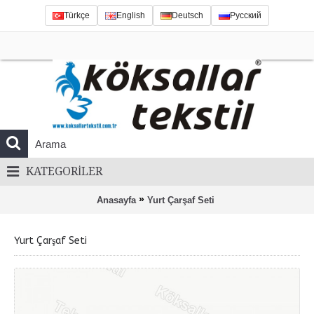
Türkçe
English
Deutsch
Русский
KATEGORILER
»
Anasayfa
Yurt Çarşaf Seti
Yurt Çarşaf Seti