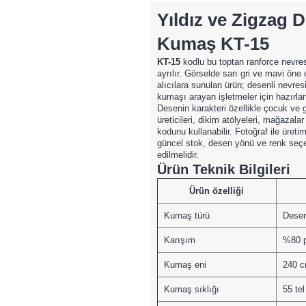
Yıldız ve Zigzag 
Kumaş KT-15
KT-15
kodlu bu toptan ranforce nevresi
ayrılır. Görselde sarı gri ve mavi öne 
alıcılara sunulan ürün; desenli nevre
kumaşı arayan işletmeler için hazırlan
Desenin karakteri özellikle çocuk ve
üreticileri, dikim atölyeleri, mağazala
kodunu kullanabilir. Fotoğraf ile üreti
güncel stok, desen yönü ve renk seçe
edilmelidir.
Ürün Teknik Bilgileri
Ürün özelliği
Kumaş türü
Desen
Karışım
%80 p
Kumaş eni
240 
Kumaş sıklığı
55 tel