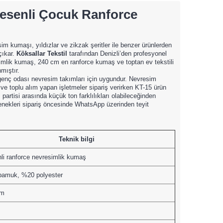
Desenli Çocuk Ranforce
m kumaşı, yıldızlar ve zikzak şeritler ile benzer ürünlerden
çıkar.
Köksallar Tekstil
tarafından Denizli’den profesyonel
simlik kumaş, 240 cm en ranforce kumaş ve toptan ev tekstili
mıştır.
 genç odası nevresim takımları için uygundur. Nevresim
r ve toplu alım yapan işletmeler sipariş verirken KT-15 ürün
m partisi arasında küçük ton farklılıkları olabileceğinden
nekleri sipariş öncesinde WhatsApp üzerinden teyit
Teknik bilgi
li ranforce nevresimlik kumaş
amuk, %20 polyester
cm