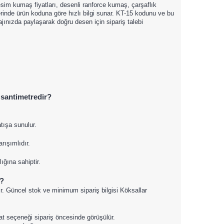
esim kumaş fiyatları, desenli ranforce kumaş, çarşaflık
inde ürün koduna göre hızlı bilgi sunar. KT-15 kodunu ve bu
ınızda paylaşarak doğru desen için sipariş talebi
 santimetredir?
tışa sunulur.
ışımlıdır.
ğına sahiptir.
u?
ir. Güncel stok ve minimum sipariş bilgisi Köksallar
mat seçeneği sipariş öncesinde görüşülür.