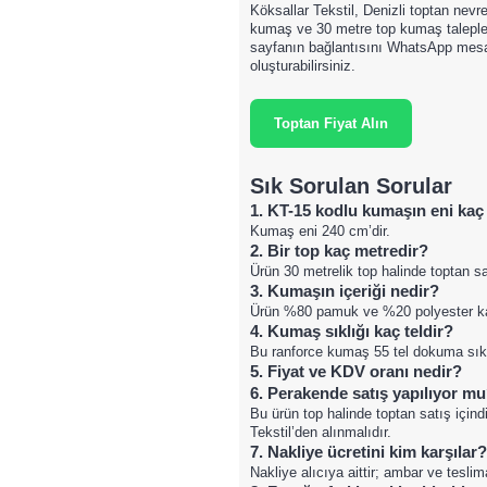
Köksallar Tekstil, Denizli toptan nevr
kumaş ve 30 metre top kumaş talepler
sayfanın bağlantısını WhatsApp mesaj
oluşturabilirsiniz.
Toptan Fiyat Alın
Sık Sorulan Sorular
1. KT-15 kodlu kumaşın eni kaç
Kumaş eni 240 cm’dir.
2. Bir top kaç metredir?
Ürün 30 metrelik top halinde toptan sa
3. Kumaşın içeriği nedir?
Ürün %80 pamuk ve %20 polyester kar
4. Kumaş sıklığı kaç teldir?
Bu ranforce kumaş 55 tel dokuma sıklı
5. Fiyat ve KDV oranı nedir?
6. Perakende satış yapılıyor m
Bu ürün top halinde toptan satış içind
Tekstil’den alınmalıdır.
7. Nakliye ücretini kim karşılar?
Nakliye alıcıya aittir; ambar ve tesli