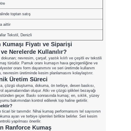
tre
alinde toptan satış
a aittir
lar Tekstil, Denizli
Kumaşı Fiyatı ve Siparişi
e Nerelerde Kullanılır?
okunan; nevresim, çarşaf, yastık kılıfı ve çeşitli ev tekstili
kumaş türüdür. Pamuk oranı kumaşın hava geçirgenliğine ve
lyester oranı form dayanımını ve seri üretimde kullanım
n, nevresim üretiminde kesim planlamasını kolaylaştırır.
ik Üretim Süreci
ma, çözgü oluşturma, dokuma, ön terbiye, desen baskısı,
ol aşamalarından oluşur. Atkı ve çözgü iplikleri bezayağı
 üstünden geçer. Baskı sonrasında kumaş; en, sıklık, yüzey
umu bakımından kontrol edilerek top haline getirilir.
ektir?
n ticari bir tanımdır. Nihai kumaş performansını tel sayısının
kuma ayarı ve terbiye işlemleri birlikte belirler. Seri kesim
rolü yapılması önerilir.
tan Ranforce Kumaş