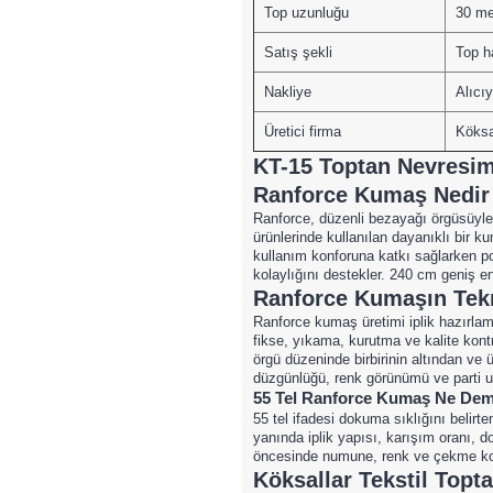
Top uzunluğu
30 me
Satış şekli
Top h
Nakliye
Alıcıy
Üretici firma
Köksal
KT-15 Toptan Nevresim 
Ranforce Kumaş Nedir v
Ranforce, düzenli bezayağı örgüsüyle d
ürünlerinde kullanılan dayanıklı bir 
kullanım konforuna katkı sağlarken po
kolaylığını destekler. 240 cm geniş e
Ranforce Kumaşın Tekn
Ranforce kumaş üretimi iplik hazırla
fikse, yıkama, kurutma ve kalite kontr
örgü düzeninde birbirinin altından ve
düzgünlüğü, renk görünümü ve parti uy
55 Tel Ranforce Kumaş Ne Dem
55 tel ifadesi dokuma sıklığını belirte
yanında iplik yapısı, karışım oranı, do
öncesinde numune, renk ve çekme kont
Köksallar Tekstil Top