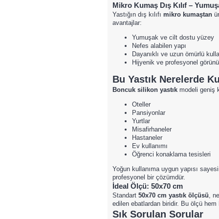
Mikro Kumaş Dış Kılıf – Yumuşa
Yastığın dış kılıfı
mikro kumaştan
ür
avantajlar:
Yumuşak ve cilt dostu yüzey
Nefes alabilen yapı
Dayanıklı ve uzun ömürlü kull
Hijyenik ve profesyonel görün
Bu Yastık Nerelerde Kul
Boncuk silikon yastık
modeli geniş k
Oteller
Pansiyonlar
Yurtlar
Misafirhaneler
Hastaneler
Ev kullanımı
Öğrenci konaklama tesisleri
Yoğun kullanıma uygun yapısı sayesi
profesyonel bir çözümdür.
İdeal Ölçü: 50x70 cm
Standart
50x70 cm yastık ölçüsü
, n
edilen ebatlardan biridir. Bu ölçü hem
Sık Sorulan Sorular