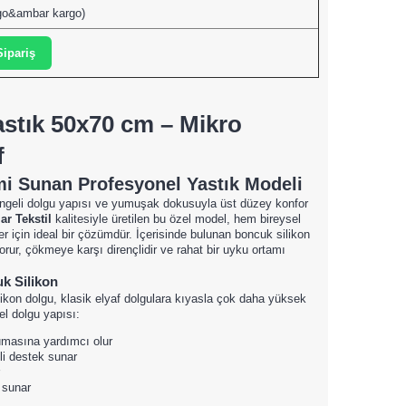
rgo&ambar kargo)
ipariş
stık 50x70 cm – Mikro
f
i Sunan Profesyonel Yastık Modeli
engeli dolgu yapısı ve yumuşak dokusuyla üst düzey konfor
ar Tekstil
kalitesiyle üretilen bu özel model, hem bireysel
r için ideal bir çözümdür. İçerisinde bulunan boncuk silikon
ur, çökmeye karşı dirençlidir ve rahat bir uyku ortamı
k Silikon
likon dolgu, klasik elyaf dolgulara kıyasla çok daha yüksek
el dolgu yapısı:
umasına yardımcı olur
i destek sunar
 sunar