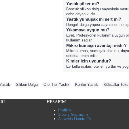
Yastık çöker mi?
Boncuk silikon dolgu sayesinde yastık
daha dayanıklıdır.
Yastık yumuşak mı sert mi?
Dengeli dolgu yapısı sayesinde ne aşı
Yıkamaya uygun mu?
Evet. Profesyonel kullanıma uygun ol
kullanım sağlar.
Mikro kumaşın avantajı nedir?
Mikro kumaş, yumuşak dokusu, dayanıkl
sıklıkla tercih edilir.
Kimler için uygundur?
Ev kullanıcıları, oteller, yurtlar ve y
Yastık
,
Silikon Dolgu
,
Otel Tipi Yastık
,
Konfor Yastık
,
Köksallar Tekst
Rİ
HESABIM
Profilim
Sipariş Geçmişim
Alışveriş Listem (
0
)