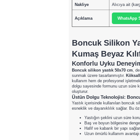
Nakliye
Alıcıya ait (ka
Açıklama
WhatsApp S
Boncuk Silikon Ya
Kumaş Beyaz Kılı
Konforlu Uyku Deneyim
Boncuk silikon yastık 50x70 cm
, d
sunmak üzere tasarlanmıştır.
Köksall
kullanım hem de profesyonel işletmele
dolgu sayesinde formunu uzun süre kor
oluşturur.
Üstün Dolgu Teknolojisi: Boncu
Yastık içerisinde kullanılan boncuk si
esneklik ve dayanıklılık sağlar. Bu öz
Yastığın şeklini uzun süre kor
Baş ve boyun bölgesine dengel
Hafif ve kabarık bir yapı sağlar
Uzun ömürlü kullanım avantajı