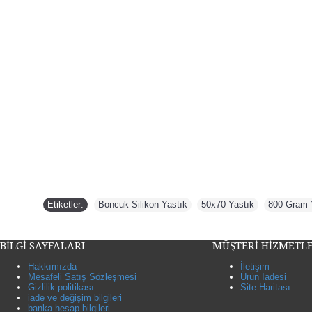
Etiketler:
Boncuk Silikon Yastık
,
50x70 Yastık
,
800 Gram 
BİLGİ SAYFALARI
MÜŞTERİ HİZMETLE
Hakkımızda
İletişim
Mesafeli Satış Sözleşmesi
Ürün İadesi
Gizlilik politikası
Site Haritası
iade ve değişim bilgileri
banka hesap bilgileri