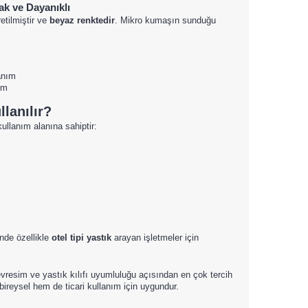
k ve Dayanıklı
etilmiştir ve
beyaz renktedir
. Mikro kumaşın sunduğu
anım
üm
lanılır?
ullanım alanına sahiptir:
nde özellikle
otel tipi yastık
arayan işletmeler için
evresim ve yastık kılıfı uyumluluğu açısından en çok tercih
 bireysel hem de ticari kullanım için uygundur.