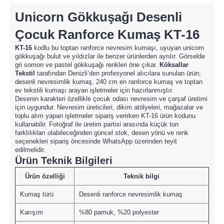
Unicorn Gökkuşağı Desenli
Çocuk Ranforce Kumaş KT-16
KT-16
kodlu bu toptan ranforce nevresim kumaşı, uyuyan unicorn
gökkuşağı bulut ve yıldızlar ile benzer ürünlerden ayrılır. Görselde
gri somon ve pastel gökkuşağı renkleri öne çıkar.
Köksallar
Tekstil
tarafından Denizli’den profesyonel alıcılara sunulan ürün;
desenli nevresimlik kumaş, 240 cm en ranforce kumaş ve toptan
ev tekstili kumaşı arayan işletmeler için hazırlanmıştır.
Desenin karakteri özellikle çocuk odası nevresim ve çarşaf üretimi
için uygundur. Nevresim üreticileri, dikim atölyeleri, mağazalar ve
toplu alım yapan işletmeler sipariş verirken KT-16 ürün kodunu
kullanabilir. Fotoğraf ile üretim partisi arasında küçük ton
farklılıkları olabileceğinden güncel stok, desen yönü ve renk
seçenekleri sipariş öncesinde WhatsApp üzerinden teyit
edilmelidir.
Ürün Teknik Bilgileri
Ürün özelliği
Teknik bilgi
Kumaş türü
Desenli ranforce nevresimlik kumaş
Karışım
%80 pamuk, %20 polyester