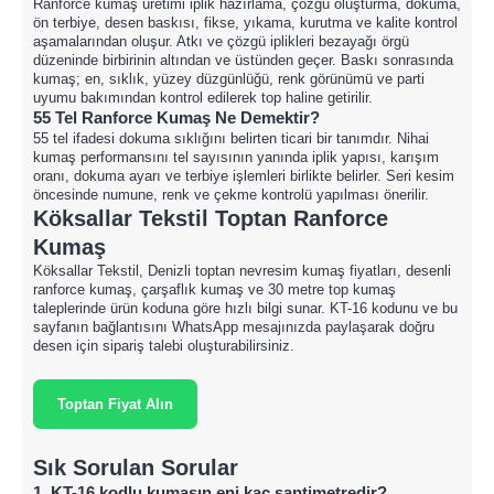
Ranforce kumaş üretimi iplik hazırlama, çözgü oluşturma, dokuma,
ön terbiye, desen baskısı, fikse, yıkama, kurutma ve kalite kontrol
aşamalarından oluşur. Atkı ve çözgü iplikleri bezayağı örgü
düzeninde birbirinin altından ve üstünden geçer. Baskı sonrasında
kumaş; en, sıklık, yüzey düzgünlüğü, renk görünümü ve parti
uyumu bakımından kontrol edilerek top haline getirilir.
55 Tel Ranforce Kumaş Ne Demektir?
55 tel ifadesi dokuma sıklığını belirten ticari bir tanımdır. Nihai
kumaş performansını tel sayısının yanında iplik yapısı, karışım
oranı, dokuma ayarı ve terbiye işlemleri birlikte belirler. Seri kesim
öncesinde numune, renk ve çekme kontrolü yapılması önerilir.
Köksallar Tekstil Toptan Ranforce
Kumaş
Köksallar Tekstil, Denizli toptan nevresim kumaş fiyatları, desenli
ranforce kumaş, çarşaflık kumaş ve 30 metre top kumaş
taleplerinde ürün koduna göre hızlı bilgi sunar. KT-16 kodunu ve bu
sayfanın bağlantısını WhatsApp mesajınızda paylaşarak doğru
desen için sipariş talebi oluşturabilirsiniz.
Toptan Fiyat Alın
Sık Sorulan Sorular
1. KT-16 kodlu kumaşın eni kaç santimetredir?