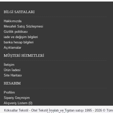
BİLGİ SAYFALARI
Hakkımızda
Mesafeli Satış Sözleşmesi
Gizlilik politikası
iade ve değişim bilgileri
banka hesap bilgileri
Açıklamalar
MÜŞTERİ HİZMETLERİ
İletişim
Ürün İadesi
Site Haritası
HESABIM
Profilim
Sipariş Geçmişim
Alışveriş Listem (
0
)
Köksallar Tekstil - Otel Tekstil İmalatı ve Toptan satışı 1995 - 2026 © Tüm