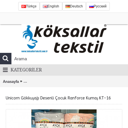
Türkçe
English
Deutsch
Русский
KATEGORILER
»
Anasayfa
Unicorn Gökkuşağı Desenli Çocuk Ranforce Kumaş KT-16
Unicorn Gökkuşağı Desenli Çocuk Ranforce Kumaş KT-16