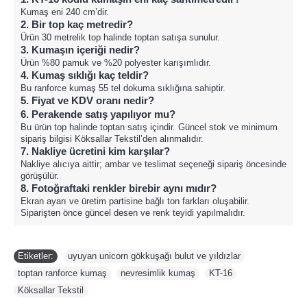
Kumaş eni 240 cm’dir.
2. Bir top kaç metredir?
Ürün 30 metrelik top halinde toptan satışa sunulur.
3. Kumaşın içeriği nedir?
Ürün %80 pamuk ve %20 polyester karışımlıdır.
4. Kumaş sıklığı kaç teldir?
Bu ranforce kumaş 55 tel dokuma sıklığına sahiptir.
5. Fiyat ve KDV oranı nedir?
6. Perakende satış yapılıyor mu?
Bu ürün top halinde toptan satış içindir. Güncel stok ve minimum
sipariş bilgisi Köksallar Tekstil’den alınmalıdır.
7. Nakliye ücretini kim karşılar?
Nakliye alıcıya aittir; ambar ve teslimat seçeneği sipariş öncesinde
görüşülür.
8. Fotoğraftaki renkler birebir aynı mıdır?
Ekran ayarı ve üretim partisine bağlı ton farkları oluşabilir.
Siparişten önce güncel desen ve renk teyidi yapılmalıdır.
Etiketler:
uyuyan unicorn gökkuşağı bulut ve yıldızlar
,
toptan ranforce kumaş
,
nevresimlik kumaş
,
KT-16
,
Köksallar Tekstil