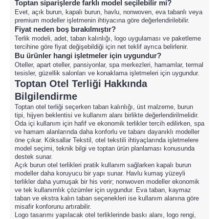
Toptan siparişlerde farklı model seçilebilir mi?
Evet, açık burun, kapalı burun, havlu, nonwoven, eva tabanlı veya
premium modeller işletmenin ihtiyacına göre değerlendirilebilir.
Fiyat neden boş bırakılmıştır?
Terlik modeli, adet, taban kalınlığı, logo uygulaması ve paketleme
tercihine göre fiyat değişebildiği için net teklif ayrıca belirlenir.
Bu ürünler hangi işletmeler için uygundur?
Oteller, apart oteller, pansiyonlar, spa merkezleri, hamamlar, termal
tesisler, güzellik salonları ve konaklama işletmeleri için uygundur.
Toptan Otel Terliği Hakkında
Bilgilendirme
Toptan otel terliği seçerken taban kalınlığı, üst malzeme, burun
tipi, hijyen beklentisi ve kullanım alanı birlikte değerlendirilmelidir.
Oda içi kullanım için hafif ve ekonomik terlikler tercih edilirken, spa
ve hamam alanlarında daha konforlu ve tabanı dayanıklı modeller
öne çıkar. Köksallar Tekstil, otel tekstili ihtiyaçlarında işletmelere
model seçimi, teknik bilgi ve toptan ürün planlaması konusunda
destek sunar.
Açık burun otel terlikleri pratik kullanım sağlarken kapalı burun
modeller daha koruyucu bir yapı sunar. Havlu kumaş yüzeyli
terlikler daha yumuşak bir his verir; nonwoven modeller ekonomik
ve tek kullanımlık çözümler için uygundur. Eva taban, kaymaz
taban ve ekstra kalın taban seçenekleri ise kullanım alanına göre
misafir konforunu artırabilir.
Logo tasarımı yapılacak otel terliklerinde baskı alanı, logo rengi,