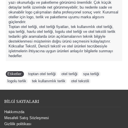
yazı okunurluğu ve paketleme görünümü önemlidir. Çok küçük
detaylar terlik üzerinde net görünmeyebilir; bu nedenle sade ve
okunabilir logo çalışmaları daha profesyonel sonuç verir. Kurumsal
oteller için logo, terlik ve paketleme uyumu marka algısını
güçlendirir.
Toptan otel terliği, otel terliği fiyatları, tek kullanımlık otel terliği,
spa terliği, havlu otel terliği, logolu otel terliği ve otel tekstili terlik
tedariki gibi aramalarda ürün açıklamalarının teknik bilgiyle
desteklenmesi müşterinin doğru ürünü seçmesini kolaylaştırır.
Köksallar Tekstil, Denizli tekstil ve otel ürünleri tecrübesiyle
işletmelerin ihtiyacına uygun ürünleri anlaşılır bilgilerle sunmayı
hedefler.
Etiketler:
toptan otel terliği
,
otel terliği
,
spa terliği
,
logolu terlik
,
tek kullanımlık terlik
,
otel tekstili
BİLGİ SAYFALARI
Hakkımızda
Mesafeli Satış Sözleşmesi
Gizlilik politikası