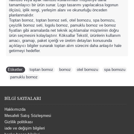
tamamlayıcı bir ürün sunar. Logo tasarımı yapılacaksa logonun
ölçüsü, iplik rengi, yerleşim alanı ve okunurluğu önceden
planlanmalıdır.
Toptan bornoz, toptan bornoz seti, otel bornozu, spa bornozu,
çeyizlik bornoz seti, logolu bornoz, pamuklu bornoz ve bornoz
fiyatları gibi aramalarda net teknik açıklamalar müşterinin doğru
ürün seçmesini kolaylaştırır. Köksallar Tekstil, ürünlerin kullanım
amacı, gramajı, paket içeriği ve üretim detayları konusunda
açıklayıcı bilgiler sunarak toptan alım sürecini daha anlaşılır hale
getirmeyi hedefler.
Etiketler:
toptan bornoz
,
bornoz
,
otel bornozu
,
spa bornozu
,
pamuklu bornoz
BİLGİ SAYFALARI
Hakkımızda
Mesafeli Satış Sözleşmesi
Gizlilik politikası
iade ve değişim bilgileri