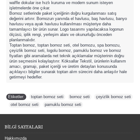
waffle dokular ise hızlı kuruma ve modern sunum isteyen
işletmelerde öne çıkar.
Bornoz setlerinde paket içeriğinin doğru kurgulanması satış
değerini artırır. Bornozun yanında el havlusu, baş havlusu, banyo
havlusu veya ayak havlusu kullanılması müşteriye daha
tamamlayıcı bir ürün sunar. Logo tasarımı yapılacaksa logonun
ölçüsü, iplik rengi, yerleşim alanı ve okunurluğu önceden
planlanmalıdır.
Toptan bornoz, toptan bornoz seti, otel bornozu, spa bornozu,
çeyizlik bornoz seti, logolu bornoz, pamuklu bornoz ve bornoz
fiyatları gibi aramalarda net teknik açıklamalar müşterinin doğru
ürün seçmesini kolaylaştırır. Köksallar Tekstil, ürünlerin kullanım
amacı, gramajı, paket içeriği ve üretim detayları konusunda
açıklayıcı bilgiler sunarak toptan alım sürecini daha anlaşılır hale
getirmeyi hedefler.
Etiketler:
toptan bornoz seti
,
bornoz seti
,
çeyizlik bornoz seti
,
otel bornoz seti
,
pamuklu bornoz seti
BİLGİ SAYFALARI
Hakkımızda