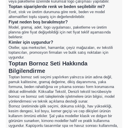
veya paketleme üzerinde kurumsal logo çalışması yapılabilir.
Toptan siparişlerde renk ve beden seçilebilir mi?
Evet, stok ve üretim durumuna göre renk, beden ve model
alternatifleri toplu sipariş için değerlendirilebilir.
Fiyat neden boş bırakılmıştır?
Model, gramaj, adet, logo uygulaması, paketleme ve üretim
planına göre fiyat değişebildiği için net fiyat teklif aşamasında
belirlenir.
Kimler için uygundur?
Oteller, spa merkezleri, hamamlar, çeyiz mağazaları, ev tekstili
toptancıları, promosyon firmaları ve butik satış noktaları için
uygundur.
Toptan Bornoz Seti Hakkında
Bilgilendirme
Toptan bornoz seti seçimi yapılırken yalnızca ürün adına değil,
pamuk kalitesine, gramaj değerine, dikiş dayanımına, yaka
formuna, beden rahatlığına ve yıkama sonrası form korumasına
dikkat edilmelidir. Köksallar Tekstil, Denizli tekstil tecrübesiyle
bornoz ve bornoz seti taleplerinde işletmelere ürün bilgisi, model
yönlendirmesi ve teknik açıklama desteği sunar.
Bornoz üretiminde iplik seçimi, dokuma sıklığı, hav yüksekliği,
kesim dengesi, kol boyu, kemer geçişi ve cep dikişleri ürünün
kullanım ömrünü etkiler. Şal yaka modeller klasik ve dolgun bir
görünüm sunarken, kimono modeller hafif ve pratik kullanıma
uygundur. Kapüşonlu tasarımlar spa ve havuz sonrası kullanımda,