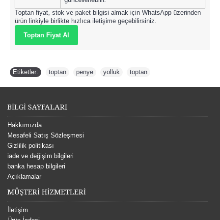
Toptan fiyat, stok ve paket bilgisi almak için WhatsApp üzerinden
ürün linkiyle birlikte hızlıca iletişime geçebilirsiniz.
Toptan Fiyat Al
Etiketler:
toptan
,
penye
,
yolluk
,
toptan
BİLGİ SAYFALARI
Hakkımızda
Mesafeli Satış Sözleşmesi
Gizlilik politikası
iade ve değişim bilgileri
banka hesap bilgileri
Açıklamalar
MÜŞTERİ HİZMETLERİ
İletişim