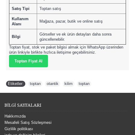
Satış Tipi
Toptan satış
Kullanım
Mağaza, pazar, butik ve online satış
Alanı
Görseller ve ek ürün detayları daha sonra
Bilgi
güncellenebilir.
Toptan fiyat, stok ve paket bilgisi almak için WhatsApp üzerinden
ürün linkiyle birlikte hızlıca iletişime geçebilirsiniz.
Toptan Fiyat Al
Etiketler:
toptan
,
otantik
,
kilim
,
toptan
BİLGİ SAYFALARI
Hakkımızda
Mesafeli Satış Sözleşmesi
Gizlilik politikası