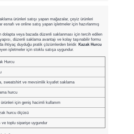
 saklama ürünleri satışı yapan mağazalar, çeyiz ürünleri
r esnafı ve online satış yapan işletmeler için hazırlanmış
in dolapta veya bazada düzenli saklanması için tercih edilen
ı yapısı, düzenli saklama avantajı ve kolay taşınabilir formu
a ihtiyaç duyduğu pratik çözümlerden biridir.
Kazak Hurcu
yen işletmeler için stoklu satışa uygundur.
ak Hurcu
u
a, sweatshirt ve mevsimlik kıyafet saklama
ama hurcu
l ürünleri için geniş hacimli kullanım
zak hurcu ölçüsü
 ve toplu siparişe uygundur