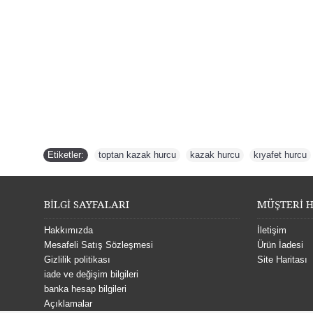
Etiketler:
toptan kazak hurcu
,
kazak hurcu
,
kıyafet hurcu
BİLGİ SAYFALARI
MÜŞTERİ H
Hakkımızda
İletişim
Mesafeli Satış Sözleşmesi
Ürün İadesi
Gizlilik politikası
Site Haritası
iade ve değişim bilgileri
banka hesap bilgileri
Açıklamalar