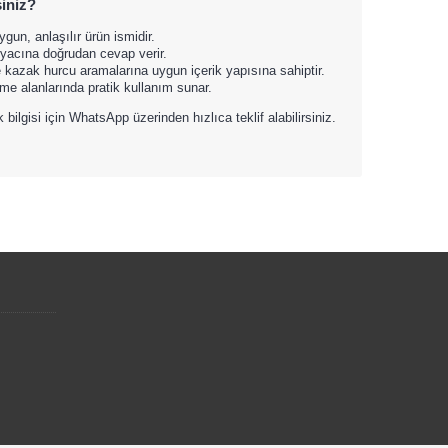
iniz?
gun, anlaşılır ürün ismidir.
iyacına doğrudan cevap verir.
kazak hurcu aramalarına uygun içerik yapısına sahiptir.
me alanlarında pratik kullanım sunar.
k bilgisi için WhatsApp üzerinden hızlıca teklif alabilirsiniz.