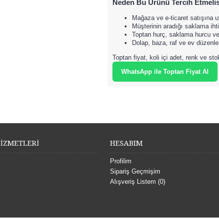
Neden Bu Ürünü Tercih Etmelis
Mağaza ve e-ticaret satışına uy
Müşterinin aradığı saklama iht
Toptan hurç, saklama hurcu ve 
Dolap, baza, raf ve ev düzenle
Toptan fiyat, koli içi adet, renk ve sto
WhatsApp ile Toptan Fiyat Al
İZMETLERİ
HESABIM
Profilim
Sipariş Geçmişim
Alışveriş Listem (
0
)