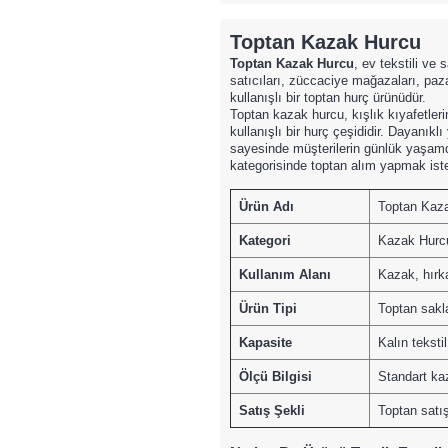
Toptan Kazak Hurcu
Toptan Kazak Hurcu
, ev tekstili ve
satıcıları, züccaciye mağazaları, paza
kullanışlı bir toptan hurç ürünüdür.
Toptan kazak hurcu, kışlık kıyafetler
kullanışlı bir hurç çeşididir. Dayanıkl
sayesinde müşterilerin günlük yaşamd
kategorisinde toptan alım yapmak iste
Ürün Adı
Toptan Kaz
Kategori
Kazak Hurc
Kullanım Alanı
Kazak, hırk
Ürün Tipi
Toptan sakl
Kapasite
Kalın teksti
Ölçü Bilgisi
Standart ka
Satış Şekli
Toptan satış