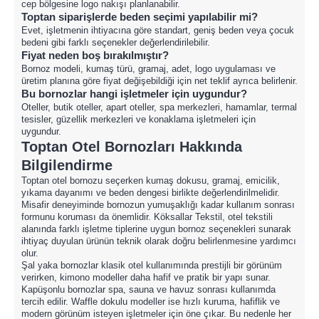
cep bölgesine logo nakışı planlanabilir.
Toptan siparişlerde beden seçimi yapılabilir mi?
Evet, işletmenin ihtiyacına göre standart, geniş beden veya çocuk
bedeni gibi farklı seçenekler değerlendirilebilir.
Fiyat neden boş bırakılmıştır?
Bornoz modeli, kumaş türü, gramaj, adet, logo uygulaması ve
üretim planına göre fiyat değişebildiği için net teklif ayrıca belirlenir.
Bu bornozlar hangi işletmeler için uygundur?
Oteller, butik oteller, apart oteller, spa merkezleri, hamamlar, termal
tesisler, güzellik merkezleri ve konaklama işletmeleri için
uygundur.
Toptan Otel Bornozları Hakkında
Bilgilendirme
Toptan otel bornozu seçerken kumaş dokusu, gramaj, emicilik,
yıkama dayanımı ve beden dengesi birlikte değerlendirilmelidir.
Misafir deneyiminde bornozun yumuşaklığı kadar kullanım sonrası
formunu koruması da önemlidir. Köksallar Tekstil, otel tekstili
alanında farklı işletme tiplerine uygun bornoz seçenekleri sunarak
ihtiyaç duyulan ürünün teknik olarak doğru belirlenmesine yardımcı
olur.
Şal yaka bornozlar klasik otel kullanımında prestijli bir görünüm
verirken, kimono modeller daha hafif ve pratik bir yapı sunar.
Kapüşonlu bornozlar spa, sauna ve havuz sonrası kullanımda
tercih edilir. Waffle dokulu modeller ise hızlı kuruma, hafiflik ve
modern görünüm isteyen işletmeler için öne çıkar. Bu nedenle her