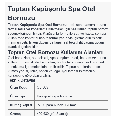
Toptan Kapüşonlu Spa Otel
Bornozu
Toptan Kapüşonlu Spa Otel Bornozu
, otel, spa, hamam, sauna,
termal tesis ve konaklama işletmeleri için hazırlanan toptan bornoz
seçeneklerinden biridir. Kapüşonlu formu ile spa ve havuz sonrası
kullanımda konfor sunan tasarımı yapısıyla işletmelerin misafir
memnuniyeti, hijyen düzeni ve kurumsal tekstil ihtiyacına uygun
olarak değerlendirilir.
Toptan Otel Bornozu Kullanım Alanları
Otel bornozları; oda tekstili, spa karşılama seti, hamam ve sauna
kullanımı, termal otel hizmetleri, butik otel konsepti ve kurumsal
konaklama işletmeleri için tercih edilir. Toptan alımlarda model,
kumaş yapısı, renk, beden ve logo uygulaması işletmenin
konseptine göre planlanabilir.
Teknik Detaylar
Ürün Kodu
OB-003
Ürün Tipi
Kapüşonlu spa bornozu
Kumaş Yapısı
%100 pamuk havlu kumaş
Gramaj
400-430 gr/m2 aralığı