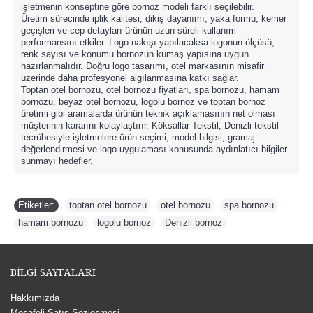
işletmenin konseptine göre bornoz modeli farklı seçilebilir.
Üretim sürecinde iplik kalitesi, dikiş dayanımı, yaka formu, kemer
geçişleri ve cep detayları ürünün uzun süreli kullanım
performansını etkiler. Logo nakışı yapılacaksa logonun ölçüsü,
renk sayısı ve konumu bornozun kumaş yapısına uygun
hazırlanmalıdır. Doğru logo tasarımı, otel markasının misafir
üzerinde daha profesyonel algılanmasına katkı sağlar.
Toptan otel bornozu, otel bornozu fiyatları, spa bornozu, hamam
bornozu, beyaz otel bornozu, logolu bornoz ve toptan bornoz
üretimi gibi aramalarda ürünün teknik açıklamasının net olması
müşterinin kararını kolaylaştırır. Köksallar Tekstil, Denizli tekstil
tecrübesiyle işletmelere ürün seçimi, model bilgisi, gramaj
değerlendirmesi ve logo uygulaması konusunda aydınlatıcı bilgiler
sunmayı hedefler.
Etiketler:
toptan otel bornozu
,
otel bornozu
,
spa bornozu
,
hamam bornozu
,
logolu bornoz
,
Denizli bornoz
BİLGİ SAYFALARI
Hakkımızda
Mesafeli Satış Sözleşmesi