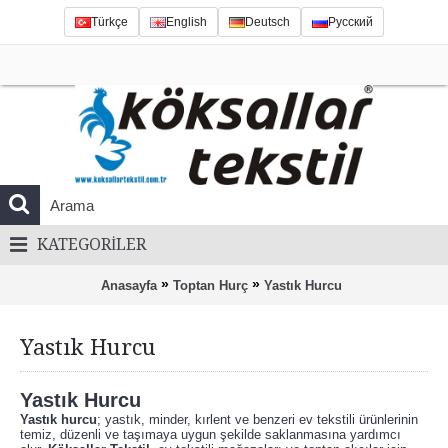
Türkçe
English
Deutsch
Русский
KATEGORILER
»
»
Anasayfa
Toptan Hurç
Yastık Hurcu
Yastık Hurcu
Yastık Hurcu
Yastık hurcu
; yastık, minder, kırlent ve benzeri ev tekstili ürünlerinin
temiz, düzenli ve taşımaya uygun şekilde saklanmasına yardımcı