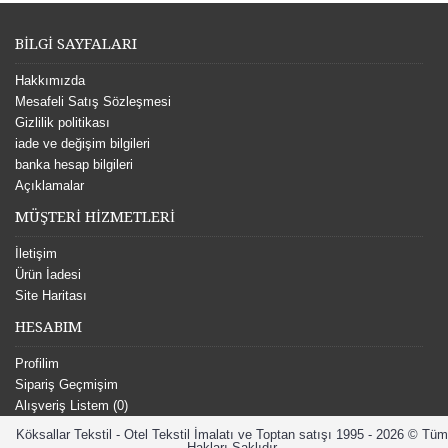
BİLGİ SAYFALARI
Hakkımızda
Mesafeli Satış Sözleşmesi
Gizlilik politikası
iade ve değişim bilgileri
banka hesap bilgileri
Açıklamalar
MÜŞTERİ HİZMETLERİ
İletişim
Ürün İadesi
Site Haritası
HESABIM
Profilim
Sipariş Geçmişim
Alışveriş Listem (
0
)
Köksallar Tekstil - Otel Tekstil İmalatı ve Toptan satışı 1995 - 2026 © Tüm
Hakları Saklıdır