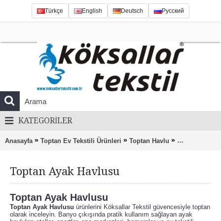
Türkçe
English
Deutsch
Русский
KATEGORILER
»
»
»
Anasayfa
Toptan Ev Tekstili Ürünleri
Toptan Havlu
Toptan Ayak H
Toptan Ayak Havlusu
Toptan Ayak Havlusu
Toptan Ayak Havlusu
ürünlerini Köksallar Tekstil güvencesiyle toptan
olarak inceleyin. Banyo çıkışında pratik kullanım sağlayan ayak