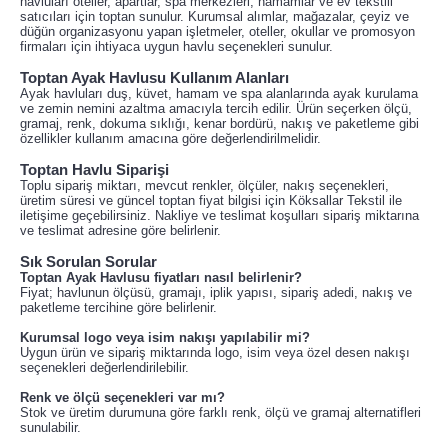
havluları oteller, apartlar, spa merkezleri, hamamlar ve ev tekstili
satıcıları için toptan sunulur. Kurumsal alımlar, mağazalar, çeyiz ve
düğün organizasyonu yapan işletmeler, oteller, okullar ve promosyon
firmaları için ihtiyaca uygun havlu seçenekleri sunulur.
Toptan Ayak Havlusu Kullanım Alanları
Ayak havluları duş, küvet, hamam ve spa alanlarında ayak kurulama
ve zemin nemini azaltma amacıyla tercih edilir. Ürün seçerken ölçü,
gramaj, renk, dokuma sıklığı, kenar bordürü, nakış ve paketleme gibi
özellikler kullanım amacına göre değerlendirilmelidir.
Toptan Havlu Siparişi
Toplu sipariş miktarı, mevcut renkler, ölçüler, nakış seçenekleri,
üretim süresi ve güncel toptan fiyat bilgisi için Köksallar Tekstil ile
iletişime geçebilirsiniz. Nakliye ve teslimat koşulları sipariş miktarına
ve teslimat adresine göre belirlenir.
Sık Sorulan Sorular
Toptan Ayak Havlusu fiyatları nasıl belirlenir?
Fiyat; havlunun ölçüsü, gramajı, iplik yapısı, sipariş adedi, nakış ve
paketleme tercihine göre belirlenir.
Kurumsal logo veya isim nakışı yapılabilir mi?
Uygun ürün ve sipariş miktarında logo, isim veya özel desen nakışı
seçenekleri değerlendirilebilir.
Renk ve ölçü seçenekleri var mı?
Stok ve üretim durumuna göre farklı renk, ölçü ve gramaj alternatifleri
sunulabilir.