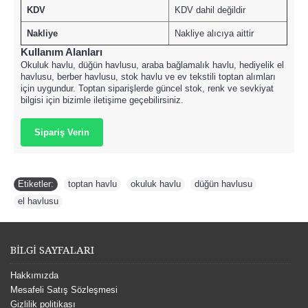
KDV
KDV dahil değildir
Nakliye
Nakliye alıcıya aittir
Kullanım Alanları
Okuluk havlu, düğün havlusu, araba bağlamalık havlu, hediyelik el
havlusu, berber havlusu, stok havlu ve ev tekstili toptan alımları
için uygundur. Toptan siparişlerde güncel stok, renk ve sevkiyat
bilgisi için bizimle iletişime geçebilirsiniz.
Sipariş Verin
Etiketler:
toptan havlu
,
okuluk havlu
,
düğün havlusu
,
el havlusu
BİLGİ SAYFALARI
Hakkımızda
Mesafeli Satış Sözleşmesi
Gizlilik politikası