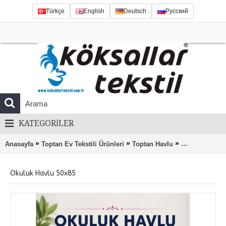
Türkçe
English
Deutsch
Русский
KATEGORILER
»
»
»
Anasayfa
Toptan Ev Tekstili Ürünleri
Toptan Havlu
Okuluk Havlu 
Okuluk Havlu 50x85