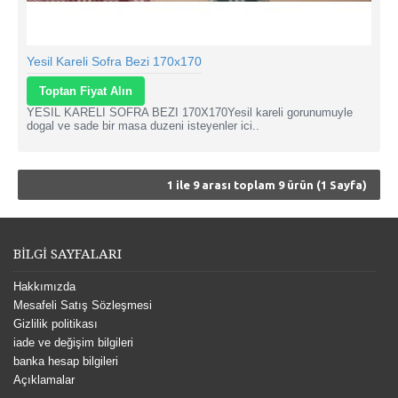
Yesil Kareli Sofra Bezi 170x170
Toptan Fiyat Alın
YESIL KARELI SOFRA BEZI 170X170Yesil kareli gorunumuyle
dogal ve sade bir masa duzeni isteyenler ici..
1 ile 9 arası toplam 9 ürün (1 Sayfa)
BİLGİ SAYFALARI
Hakkımızda
Mesafeli Satış Sözleşmesi
Gizlilik politikası
iade ve değişim bilgileri
banka hesap bilgileri
Açıklamalar