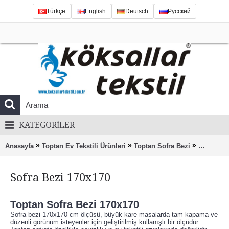
Türkçe
English
Deutsch
Русский
KATEGORILER
»
»
»
Anasayfa
Toptan Ev Tekstili Ürünleri
Toptan Sofra Bezi
Sofra Bez
Sofra Bezi 170x170
Toptan Sofra Bezi 170x170
Sofra bezi 170x170 cm ölçüsü, büyük kare masalarda tam kapama ve
düzenli görünüm isteyenler için geliştirilmiş kullanışlı bir ölçüdür.