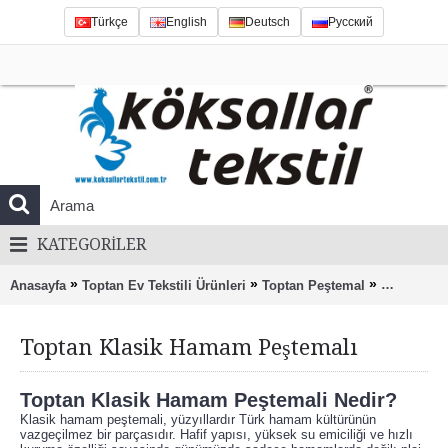
Türkçe
English
Deutsch
Русский
KATEGORILER
»
»
»
Anasayfa
Toptan Ev Tekstili Ürünleri
Toptan Peştemal
Toptan Kl
Toptan Klasik Hamam Peştemalı
Toptan Klasik Hamam Peştemali Nedir?
Klasik hamam peştemali, yüzyıllardır Türk hamam kültürünün
vazgeçilmez bir parçasıdır. Hafif yapısı, yüksek su emiciliği ve hızlı