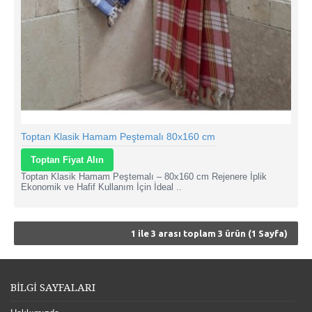
Toptan Klasik Hamam Peştemalı 80x160 cm
Toptan Fiyat Alın
Toptan Klasik Hamam Peştemalı – 80x160 cm Rejenere İplik
Ekonomik ve Hafif Kullanım İçin İdeal ..
1 ile 3 arası toplam 3 ürün (1 Sayfa)
BİLGİ SAYFALARI