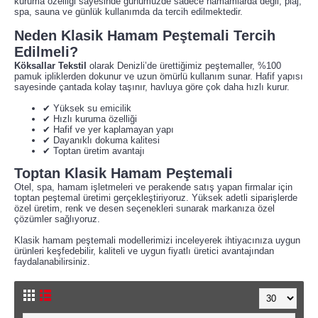
kuruma özelliği sayesinde günümüzde sadece hamamlarda değil; plaj,
spa, sauna ve günlük kullanımda da tercih edilmektedir.
Neden Klasik Hamam Peştemali Tercih
Edilmeli?
Köksallar Tekstil
olarak Denizli’de ürettiğimiz peştemaller, %100
pamuk ipliklerden dokunur ve uzun ömürlü kullanım sunar. Hafif yapısı
sayesinde çantada kolay taşınır, havluya göre çok daha hızlı kurur.
✔ Yüksek su emicilik
✔ Hızlı kuruma özelliği
✔ Hafif ve yer kaplamayan yapı
✔ Dayanıklı dokuma kalitesi
✔ Toptan üretim avantajı
Toptan Klasik Hamam Peştemali
Otel, spa, hamam işletmeleri ve perakende satış yapan firmalar için
toptan peştemal üretimi gerçekleştiriyoruz. Yüksek adetli siparişlerde
özel üretim, renk ve desen seçenekleri sunarak markanıza özel
çözümler sağlıyoruz.
Klasik hamam peştemali modellerimizi inceleyerek ihtiyacınıza uygun
ürünleri keşfedebilir, kaliteli ve uygun fiyatlı üretici avantajından
faydalanabilirsiniz.