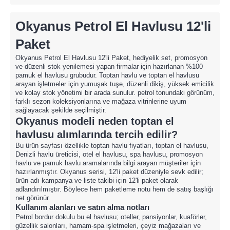
Okyanus Petrol El Havlusu 12'li
Paket
Okyanus Petrol El Havlusu 12'li Paket, hediyelik set, promosyon
ve düzenli stok yenilemesi yapan firmalar için hazırlanan %100
pamuk el havlusu grubudur. Toptan havlu ve toptan el havlusu
arayan işletmeler için yumuşak tuşe, düzenli dikiş, yüksek emicilik
ve kolay stok yönetimi bir arada sunulur. petrol tonundaki görünüm,
farklı sezon koleksiyonlarına ve mağaza vitrinlerine uyum
sağlayacak şekilde seçilmiştir.
Okyanus modeli neden toptan el
havlusu alımlarında tercih edilir?
Bu ürün sayfası özellikle toptan havlu fiyatları, toptan el havlusu,
Denizli havlu üreticisi, otel el havlusu, spa havlusu, promosyon
havlu ve pamuk havlu aramalarında bilgi arayan müşteriler için
hazırlanmıştır. Okyanus serisi, 12'li paket düzeniyle sevk edilir;
ürün adı kampanya ve liste takibi için 12'li paket olarak
adlandırılmıştır. Böylece hem paketleme notu hem de satış başlığı
net görünür.
Kullanım alanları ve satın alma notları
Petrol bordur dokulu bu el havlusu; oteller, pansiyonlar, kuaförler,
güzellik salonları, hamam-spa işletmeleri, çeyiz mağazaları ve