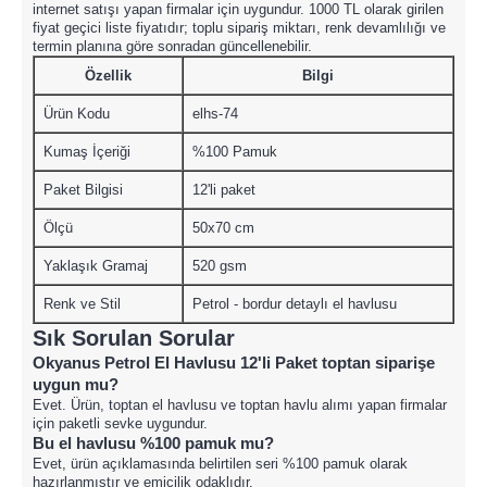
internet satışı yapan firmalar için uygundur. 1000 TL olarak girilen
fiyat geçici liste fiyatıdır; toplu sipariş miktarı, renk devamlılığı ve
termin planına göre sonradan güncellenebilir.
Özellik
Bilgi
Ürün Kodu
elhs-74
Kumaş İçeriği
%100 Pamuk
Paket Bilgisi
12'li paket
Ölçü
50x70 cm
Yaklaşık Gramaj
520 gsm
Renk ve Stil
Petrol - bordur detaylı el havlusu
Sık Sorulan Sorular
Okyanus Petrol El Havlusu 12'li Paket toptan siparişe
uygun mu?
Evet. Ürün, toptan el havlusu ve toptan havlu alımı yapan firmalar
için paketli sevke uygundur.
Bu el havlusu %100 pamuk mu?
Evet, ürün açıklamasında belirtilen seri %100 pamuk olarak
hazırlanmıştır ve emicilik odaklıdır.