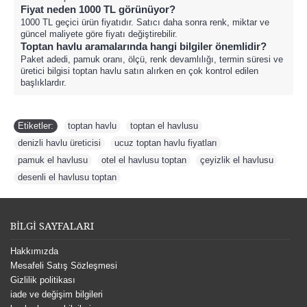
Fiyat neden 1000 TL görünüyor?
1000 TL geçici ürün fiyatıdır. Satıcı daha sonra renk, miktar ve
güncel maliyete göre fiyatı değiştirebilir.
Toptan havlu aramalarında hangi bilgiler önemlidir?
Paket adedi, pamuk oranı, ölçü, renk devamlılığı, termin süresi ve
üretici bilgisi toptan havlu satın alırken en çok kontrol edilen
başlıklardır.
Etiketler:
toptan havlu
,
toptan el havlusu
,
denizli havlu üreticisi
,
ucuz toptan havlu fiyatları
,
pamuk el havlusu
,
otel el havlusu toptan
,
çeyizlik el havlusu
,
desenli el havlusu toptan
BİLGİ SAYFALARI
Hakkımızda
Mesafeli Satış Sözleşmesi
Gizlilik politikası
iade ve değişim bilgileri