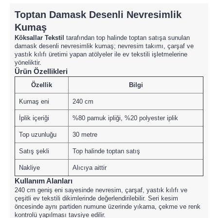
Toptan Damask Desenli Nevresimlik
Kumaş
Köksallar Tekstil
tarafından top halinde toptan satışa sunulan
damask desenli nevresimlik kumaş; nevresim takımı, çarşaf ve
yastık kılıfı üretimi yapan atölyeler ile ev tekstili işletmelerine
yöneliktir.
Ürün Özellikleri
Özellik
Bilgi
Kumaş eni
240 cm
İplik içeriği
%80 pamuk ipliği, %20 polyester iplik
Top uzunluğu
30 metre
Satış şekli
Top halinde toptan satış
Nakliye
Alıcıya aittir
Kullanım Alanları
240 cm geniş eni sayesinde nevresim, çarşaf, yastık kılıfı ve
çeşitli ev tekstili dikimlerinde değerlendirilebilir. Seri kesim
öncesinde aynı partiden numune üzerinde yıkama, çekme ve renk
kontrolü yapılması tavsiye edilir.