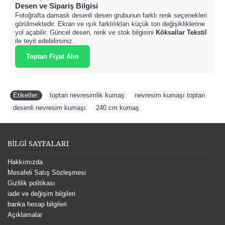
Desen ve Sipariş Bilgisi
Fotoğrafta damask desenli desen grubunun farklı renk seçenekleri
görülmektedir. Ekran ve ışık farklılıkları küçük ton değişikliklerine
yol açabilir. Güncel desen, renk ve stok bilgisini
Köksallar Tekstil
ile teyit edebilirsiniz.
Toptan Fiyat Alın
Etiketler:
toptan nevresimlik kumaş
,
nevresim kumaşı toptan
,
desenli nevresim kumaşı
,
240 cm kumaş
BİLGİ SAYFALARI
Hakkımızda
Mesafeli Satış Sözleşmesi
Gizlilik politikası
iade ve değişim bilgileri
banka hesap bilgileri
Açıklamalar