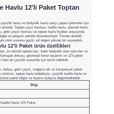
fe Havlu 12'li Paket Toptan
 çeyizlik havlu ve hediyelik havlu satışı yapan işletmeler için
ir üründür. Toptan çeyiz havlusu, kadife havlu, işlemeli havlu,
lu, gelin çeyizi havlusu ve toptan havlu fiyatları arayışında
oğal ve anlaşılır şekilde düzenlenmiştir. Pembe dantelli,
ıyla vitrin sunumu güçlü, raf değeri yüksek bir seçenektir.
lu 12'li Paket ürün özellikleri
, ev tekstili toptancıları, butik hediyelik ürün satıcıları ve
. Yumuşak dokusu, gösterişli kenar tasarımı ve 12'li paket
hem de çeyizlik sunumlar için tercih edilebilir.
n, bohça, gelin çeyizi, mağaza rafı ve kampanyalı paket
u üreticisi, toptan havlu tedarikçisi, çeyizlik kadife havlu ve
rünün paket bilgisi ve fiyatını kolayca değerlendirebilir.
Bilgi
i Kadife Havlu 12'li Paket