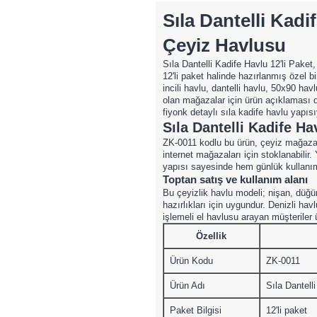
Sıla Dantelli Kadi
Çeyiz Havlusu
Sıla Dantelli Kadife Havlu 12'li Paket,
12'li paket halinde hazırlanmış özel b
incili havlu, dantelli havlu, 50x90 hav
olan mağazalar için ürün açıklaması d
fiyonk detaylı sıla kadife havlu yapıs
Sıla Dantelli Kadife Hav
ZK-0011 kodlu bu ürün, çeyiz mağazaları
internet mağazaları için stoklanabilir
yapısı sayesinde hem günlük kullanım 
Toptan satış ve kullanım alanı
Bu çeyizlik havlu modeli; nişan, düğü
hazırlıkları için uygundur. Denizli havl
işlemeli el havlusu arayan müşteriler ü
Özellik
Ürün Kodu
ZK-0011
Ürün Adı
Sıla Dantell
Paket Bilgisi
12'li paket