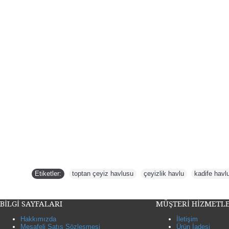
Etiketler:
toptan çeyiz havlusu
,
çeyizlik havlu
,
kadife havl
BİLGİ SAYFALARI
MÜŞTERİ HİZMETLE
Hakkımızda
İletişim
Mesafeli Satış Sözleşmesi
Ürün İadesi