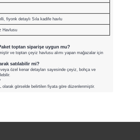
li, fiyonk detaylı Sıla kadife havlu
z Havlusu
i Paket toptan siparişe uygun mu?
nmiştir ve toptan çeyiz havlusu alımı yapan mağazalar için
rak satılabilir mi?
i veya özel kenar detayları sayesinde çeyiz, bohça ve
ebilir.
?
L olarak görselde belirtilen fiyata göre düzenlenmiştir.