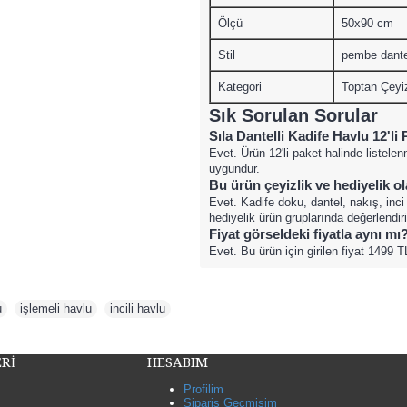
Ölçü
50x90 cm
Stil
pembe dantel
Kategori
Toptan Çeyi
Sık Sorulan Sorular
Sıla Dantelli Kadife Havlu 12'l
Evet. Ürün 12'li paket halinde listele
uygundur.
Bu ürün çeyizlik ve hediyelik ola
Evet. Kadife doku, dantel, nakış, inc
hediyelik ürün gruplarında değerlendiril
Fiyat görseldeki fiyatla aynı mı
Evet. Bu ürün için girilen fiyat 1499 T
u
,
işlemeli havlu
,
incili havlu
Rİ
HESABIM
Profilim
Sipariş Geçmişim