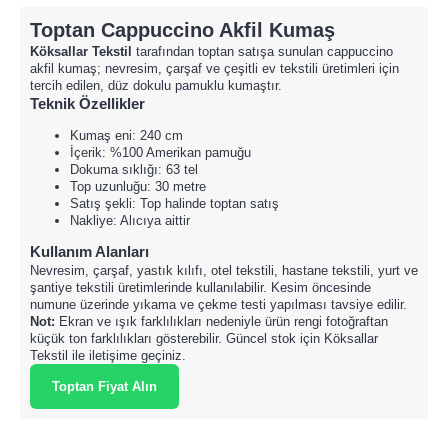
Toptan Cappuccino Akfil Kumaş
Köksallar Tekstil
tarafından toptan satışa sunulan cappuccino
akfil kumaş; nevresim, çarşaf ve çeşitli ev tekstili üretimleri için
tercih edilen, düz dokulu pamuklu kumaştır.
Teknik Özellikler
Kumaş eni: 240 cm
İçerik: %100 Amerikan pamuğu
Dokuma sıklığı: 63 tel
Top uzunluğu: 30 metre
Satış şekli: Top halinde toptan satış
Nakliye: Alıcıya aittir
Kullanım Alanları
Nevresim, çarşaf, yastık kılıfı, otel tekstili, hastane tekstili, yurt ve
şantiye tekstili üretimlerinde kullanılabilir. Kesim öncesinde
numune üzerinde yıkama ve çekme testi yapılması tavsiye edilir.
Not:
Ekran ve ışık farklılıkları nedeniyle ürün rengi fotoğraftan
küçük ton farklılıkları gösterebilir. Güncel stok için Köksallar
Tekstil ile iletişime geçiniz.
Toptan Fiyat Alın