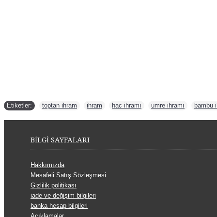
Etiketler:
toptan ihram
,
ihram
,
hac ihramı
,
umre ihramı
,
bambu 
BİLGİ SAYFALARI
Hakkımızda
Mesafeli Satış Sözleşmesi
Gizlilik politikası
iade ve değişim bilgileri
banka hesap bilgileri
Açıklamalar