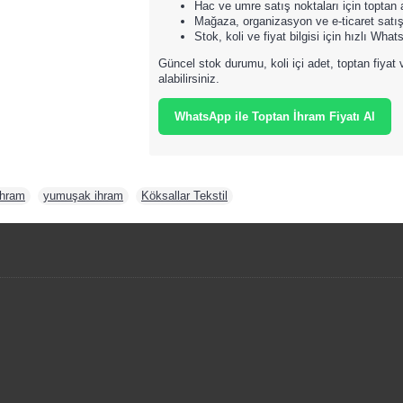
Hac ve umre satış noktaları için toptan
Mağaza, organizasyon ve e-ticaret satış
Stok, koli ve fiyat bilgisi için hızlı What
Güncel stok durumu, koli içi adet, toptan fiyat 
alabilirsiniz.
WhatsApp ile Toptan İhram Fiyatı Al
ihram
,
yumuşak ihram
,
Köksallar Tekstil