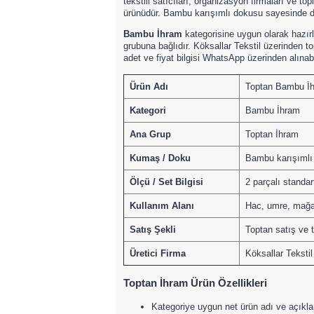
tekstili satıcıları, organizasyon firmaları ve t
ürünüdür. Bambu karışımlı dokusu sayesinde d
Bambu İhram
kategorisine uygun olarak hazı
grubuna bağlıdır. Köksallar Tekstil üzerinden t
adet ve fiyat bilgisi WhatsApp üzerinden alınabil
Ürün Adı
Toptan Bambu İ
Kategori
Bambu İhram
Ana Grup
Toptan İhram
Kumaş / Doku
Bambu karışımlı
Ölçü / Set Bilgisi
2 parçalı standar
Kullanım Alanı
Hac, umre, mağaz
Satış Şekli
Toptan satış ve 
Üretici Firma
Köksallar Tekstil
Toptan İhram Ürün Özellikleri
Kategoriye uygun net ürün adı ve açıkl