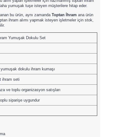
oplu alım yapan işletmeler için hazırlanmış toptan ihram
aha yumuşak tuşe isteyen müşterilere hitap eder.
rlanan bu ürün, aynı zamanda
Toptan İhram
ana ürün
optan ihram alımı yapmak isteyen işletmeler için stok,
ir.
hram Yumuşak Dokulu Set
 yumuşak dokulu ihram kumaşı
t ihram seti
a ve toplu organizasyon satışları
toplu siparişe uygundur
ama