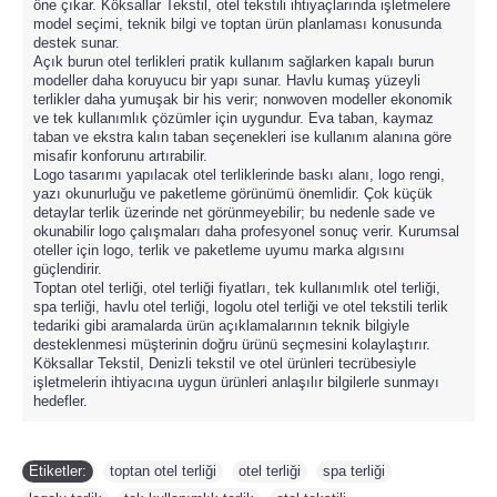
öne çıkar. Köksallar Tekstil, otel tekstili ihtiyaçlarında işletmelere
model seçimi, teknik bilgi ve toptan ürün planlaması konusunda
destek sunar.
Açık burun otel terlikleri pratik kullanım sağlarken kapalı burun
modeller daha koruyucu bir yapı sunar. Havlu kumaş yüzeyli
terlikler daha yumuşak bir his verir; nonwoven modeller ekonomik
ve tek kullanımlık çözümler için uygundur. Eva taban, kaymaz
taban ve ekstra kalın taban seçenekleri ise kullanım alanına göre
misafir konforunu artırabilir.
Logo tasarımı yapılacak otel terliklerinde baskı alanı, logo rengi,
yazı okunurluğu ve paketleme görünümü önemlidir. Çok küçük
detaylar terlik üzerinde net görünmeyebilir; bu nedenle sade ve
okunabilir logo çalışmaları daha profesyonel sonuç verir. Kurumsal
oteller için logo, terlik ve paketleme uyumu marka algısını
güçlendirir.
Toptan otel terliği, otel terliği fiyatları, tek kullanımlık otel terliği,
spa terliği, havlu otel terliği, logolu otel terliği ve otel tekstili terlik
tedariki gibi aramalarda ürün açıklamalarının teknik bilgiyle
desteklenmesi müşterinin doğru ürünü seçmesini kolaylaştırır.
Köksallar Tekstil, Denizli tekstil ve otel ürünleri tecrübesiyle
işletmelerin ihtiyacına uygun ürünleri anlaşılır bilgilerle sunmayı
hedefler.
Etiketler:
toptan otel terliği
,
otel terliği
,
spa terliği
,