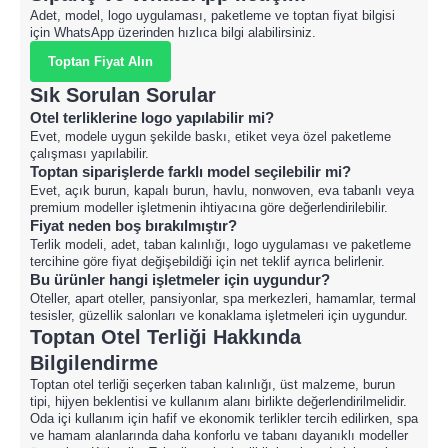
Adet, model, logo uygulaması, paketleme ve toptan fiyat bilgisi
için WhatsApp üzerinden hızlıca bilgi alabilirsiniz.
Toptan Fiyat Alın
Sık Sorulan Sorular
Otel terliklerine logo yapılabilir mi?
Evet, modele uygun şekilde baskı, etiket veya özel paketleme
çalışması yapılabilir.
Toptan siparişlerde farklı model seçilebilir mi?
Evet, açık burun, kapalı burun, havlu, nonwoven, eva tabanlı veya
premium modeller işletmenin ihtiyacına göre değerlendirilebilir.
Fiyat neden boş bırakılmıştır?
Terlik modeli, adet, taban kalınlığı, logo uygulaması ve paketleme
tercihine göre fiyat değişebildiği için net teklif ayrıca belirlenir.
Bu ürünler hangi işletmeler için uygundur?
Oteller, apart oteller, pansiyonlar, spa merkezleri, hamamlar, termal
tesisler, güzellik salonları ve konaklama işletmeleri için uygundur.
Toptan Otel Terliği Hakkında
Bilgilendirme
Toptan otel terliği seçerken taban kalınlığı, üst malzeme, burun
tipi, hijyen beklentisi ve kullanım alanı birlikte değerlendirilmelidir.
Oda içi kullanım için hafif ve ekonomik terlikler tercih edilirken, spa
ve hamam alanlarında daha konforlu ve tabanı dayanıklı modeller