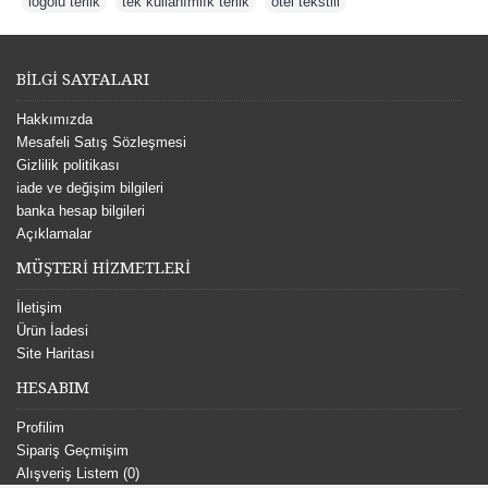
logolu terlik
,
tek kullanımlık terlik
,
otel tekstili
BİLGİ SAYFALARI
Hakkımızda
Mesafeli Satış Sözleşmesi
Gizlilik politikası
iade ve değişim bilgileri
banka hesap bilgileri
Açıklamalar
MÜŞTERİ HİZMETLERİ
İletişim
Ürün İadesi
Site Haritası
HESABIM
Profilim
Sipariş Geçmişim
Alışveriş Listem (
0
)