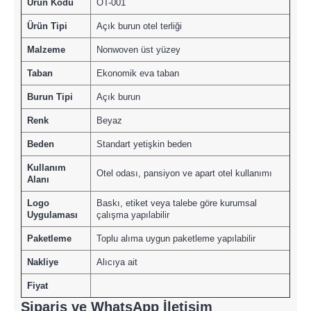
Ürün Kodu
OT-001
Ürün Tipi
Açık burun otel terliği
Malzeme
Nonwoven üst yüzey
Taban
Ekonomik eva taban
Burun Tipi
Açık burun
Renk
Beyaz
Beden
Standart yetişkin beden
Kullanım
Otel odası, pansiyon ve apart otel kullanımı
Alanı
Logo
Baskı, etiket veya talebe göre kurumsal
Uygulaması
çalışma yapılabilir
Paketleme
Toplu alıma uygun paketleme yapılabilir
Nakliye
Alıcıya ait
Fiyat
Sipariş ve WhatsApp İletişim