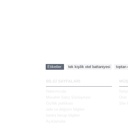
Etiketler:
tek kişilik otel battaniyesi
,
toptan 
BİLGİ SAYFALARI
MÜŞ
Hakkımızda
İleti
Mesafeli Satış Sözleşmesi
Ürün 
Gizlilik politikası
Site 
iade ve değişim bilgileri
banka hesap bilgileri
Açıklamalar