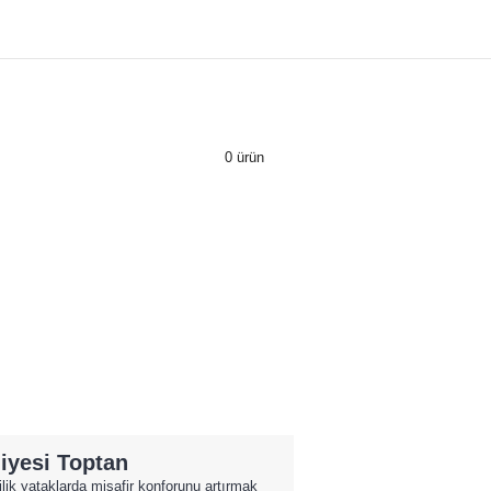
0 ürün
niyesi Toptan
lik yataklarda misafir konforunu artırmak