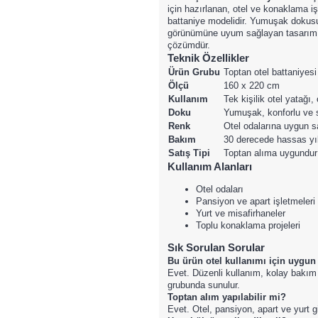
için hazırlanan, otel ve konaklama i
battaniye modelidir. Yumuşak dokusu
görünümüne uyum sağlayan tasarımıyl
çözümdür.
Teknik Özellikler
Ürün Grubu
Toptan otel battaniyesi
Ölçü
160 x 220 cm
Kullanım
Tek kişilik otel yatağı,
Doku
Yumuşak, konforlu ve 
Renk
Otel odalarına uygun s
Bakım
30 derecede hassas yıka
Satış Tipi
Toptan alıma uygundur
Kullanım Alanları
Otel odaları
Pansiyon ve apart işletmeleri
Yurt ve misafirhaneler
Toplu konaklama projeleri
Sık Sorulan Sorular
Bu ürün otel kullanımı için uygu
Evet. Düzenli kullanım, kolay bakım v
grubunda sunulur.
Toptan alım yapılabilir mi?
Evet. Otel, pansiyon, apart ve yurt gi