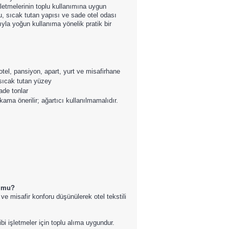
şletmelerinin toplu kullanımına uygun
, sıcak tutan yapısı ve sade otel odası
a yoğun kullanıma yönelik pratik bir
 otel, pansiyon, apart, yurt ve misafirhane
sıcak tutan yüzey
ade tonlar
ma önerilir; ağartıcı kullanılmamalıdır.
n mu?
e misafir konforu düşünülerek otel tekstili
bi işletmeler için toplu alıma uygundur.