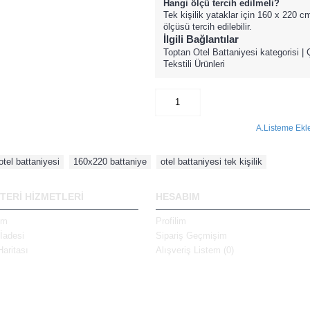
Hangi ölçü tercih edilmeli?
Tek kişilik yataklar için 160 x 220 cm
ölçüsü tercih edilebilir.
İlgili Bağlantılar
Toptan Otel Battaniyesi kategorisi
|
Ç
Tekstili Ürünleri
A.Listeme Ekl
otel battaniyesi
,
160x220 battaniye
,
otel battaniyesi tek kişilik
TERİ HİZMETLERİ
HESABIM
şim
Profilim
İadesi
Sipariş Geçmişim
Haritası
Alışveriş Listem (
0
)