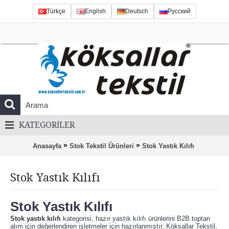
Türkçe
English
Deutsch
Русский
KATEGORILER
»
»
Anasayfa
Stok Tekstil Ürünleri
Stok Yastık Kılıfı
Stok Yastık Kılıfı
Stok Yastık Kılıfı
Stok yastık kılıfı
kategorisi, hazır yastık kılıfı ürünlerini B2B toptan
alım için değerlendiren işletmeler için hazırlanmıştır. Köksallar Tekstil,