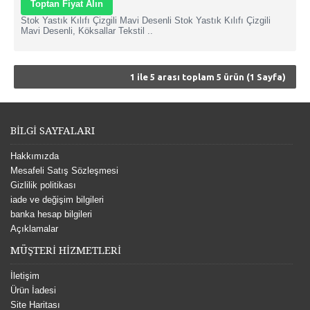
Toptan Fiyat Alın
Stok Yastık Kılıfı Çizgili Mavi Desenli Stok Yastık Kılıfı Çizgili
Mavi Desenli, Köksallar Tekstil ..
1 ile 5 arası toplam 5 ürün (1 Sayfa)
BİLGİ SAYFALARI
Hakkımızda
Mesafeli Satış Sözleşmesi
Gizlilik politikası
iade ve değişim bilgileri
banka hesap bilgileri
Açıklamalar
MÜŞTERİ HİZMETLERİ
İletişim
Ürün İadesi
Site Haritası