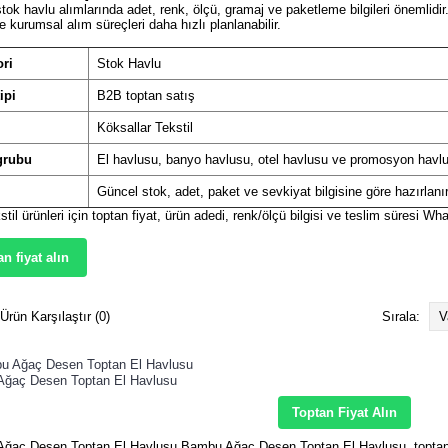
tok havlu alımlarında adet, renk, ölçü, gramaj ve paketleme bilgileri önemlidi
ve kurumsal alım süreçleri daha hızlı planlanabilir.
ri
Stok Havlu
ipi
B2B toptan satış
Köksallar Tekstil
grubu
El havlusu, banyo havlusu, otel havlusu ve promosyon havlu
Güncel stok, adet, paket ve sevkiyat bilgisine göre hazırlanı
stil ürünleri için toptan fiyat, ürün adedi, renk/ölçü bilgisi ve teslim süresi Wh
n fiyat alın
Ürün Karşılaştır (0)
Sırala:
ğaç Desen Toptan El Havlusu
Toptan Fiyat Alın
ğaç Desen Toptan El Havlusu Bambu Ağaç Desen Toptan El Havlusu, toptan 