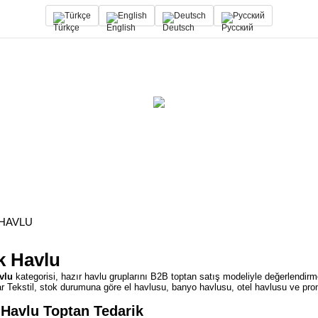
Türkçe
English
Deutsch
Русский
HAVLU
k Havlu
vlu
kategorisi, hazır havlu gruplarını B2B toptan satış modeliyle değerlendirme
r Tekstil, stok durumuna göre el havlusu, banyo havlusu, otel havlusu ve prom
 Havlu Toptan Tedarik