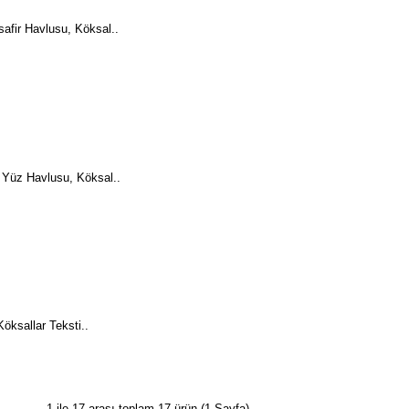
fir Havlusu, Köksal..
 Yüz Havlusu, Köksal..
öksallar Teksti..
1 ile 17 arası toplam 17 ürün (1 Sayfa)