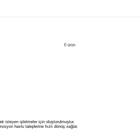
0 ürün
k isteyen işletmeler için oluşturulmuştur.
osyon havlu taleplerine hızlı dönüş sağlar.