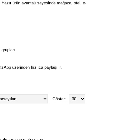
r. Hazır ürün avantajı sayesinde mağaza, otel, e-
 grupları
r
atsApp üzerinden hızlıca paylaşılır.
Göster:
alım yapan mağaza, or..