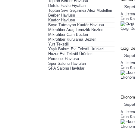
Toptan Berber Havlusu
Defolu Havlu Fiyatları
Sepet
Toptan Sıvı Geçirmez Alez Modelleri
A.Liste
Berber Havlusu
Ürün Kar
Kuaför Havlusu
Boya Tutmayan Kuaför Havlusu
Çizgi D
Mikrofiber Araç Temizlik Bezleri
Mikrofiber Cam Bezleri
Mikrofiber Kurulama Bezleri
Yurt Tekstili
Çizgi D
Yaşlı Bakım Evi Tekstil Ürünleri
Huzur Evi Tekstil Ürünleri
Sepet
Personel Havlusu
A.Liste
Spor Salonu Havluları
Ürün Kar
SPA Salonu Havluları
Ekonomi
Ekonomi
Sepet
A.Liste
Ürün Kar
Ekonomi