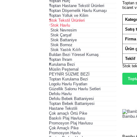
+
Toptan Hurç
Toptan s
+
Toptan Hastane Tekstil Ürünleri
ticaret 
+
Toptan Döşemelik Havlu Kumaşı
+
Toptan Yolluk ve Kilim
Katego
+
Stok Tekstil Ürünleri
-
Stok Havlu
Satış t
Stok Nevresim
Stok Çarşaf
Firma
Stok Battaniye
Stok Bornoz
Ürün 
Stok Yastık Kılıfı
Buldan Bezi Yöresel Kumaş
Teklif
+
Toptan İhram
+
Kurulama Bezi
Stok tek
Müslin Peştemal
PEYNİR SÜZME BEZİ
Topta
Toptan Kurulama Bezi
Logolu Havlu Fiyatları
Güzellik Salonu Havlu Setleri
Defolu Havlu
Defolu Bebek Battaniyesi
Toptan Bebek Battaniyesi
Hastane Tekstili
Çok amaçlı Örtü Pike
Bambu A
Baskılı Plaj Havlusu
Promosyon Plaj Havlusu
Çok Amaçlı Pike
Promosyon Havlu
Bambu A