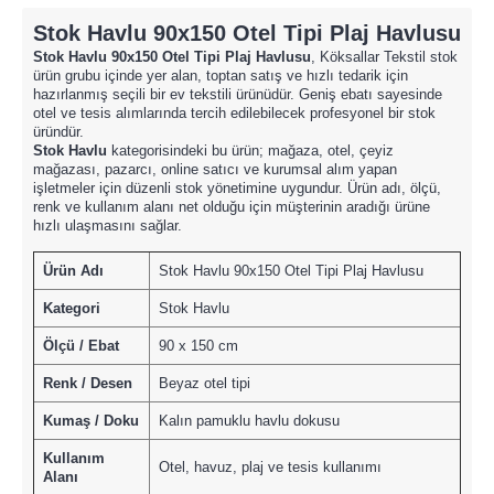
Stok Havlu 90x150 Otel Tipi Plaj Havlusu
Stok Havlu 90x150 Otel Tipi Plaj Havlusu
, Köksallar Tekstil stok
ürün grubu içinde yer alan, toptan satış ve hızlı tedarik için
hazırlanmış seçili bir ev tekstili ürünüdür. Geniş ebatı sayesinde
otel ve tesis alımlarında tercih edilebilecek profesyonel bir stok
üründür.
Stok Havlu
kategorisindeki bu ürün; mağaza, otel, çeyiz
mağazası, pazarcı, online satıcı ve kurumsal alım yapan
işletmeler için düzenli stok yönetimine uygundur. Ürün adı, ölçü,
renk ve kullanım alanı net olduğu için müşterinin aradığı ürüne
hızlı ulaşmasını sağlar.
Ürün Adı
Stok Havlu 90x150 Otel Tipi Plaj Havlusu
Kategori
Stok Havlu
Ölçü / Ebat
90 x 150 cm
Renk / Desen
Beyaz otel tipi
Kumaş / Doku
Kalın pamuklu havlu dokusu
Kullanım
Otel, havuz, plaj ve tesis kullanımı
Alanı