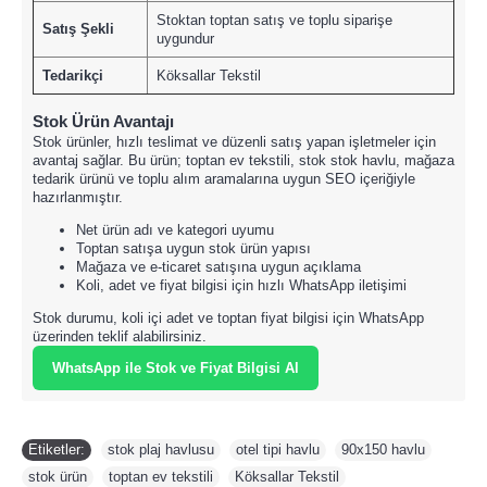
Stoktan toptan satış ve toplu siparişe
Satış Şekli
uygundur
Tedarikçi
Köksallar Tekstil
Stok Ürün Avantajı
Stok ürünler, hızlı teslimat ve düzenli satış yapan işletmeler için
avantaj sağlar. Bu ürün; toptan ev tekstili, stok stok havlu, mağaza
tedarik ürünü ve toplu alım aramalarına uygun SEO içeriğiyle
hazırlanmıştır.
Net ürün adı ve kategori uyumu
Toptan satışa uygun stok ürün yapısı
Mağaza ve e-ticaret satışına uygun açıklama
Koli, adet ve fiyat bilgisi için hızlı WhatsApp iletişimi
Stok durumu, koli içi adet ve toptan fiyat bilgisi için WhatsApp
üzerinden teklif alabilirsiniz.
WhatsApp ile Stok ve Fiyat Bilgisi Al
Etiketler:
stok plaj havlusu
,
otel tipi havlu
,
90x150 havlu
,
stok ürün
,
toptan ev tekstili
,
Köksallar Tekstil