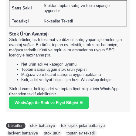
Stoktan toptan satış ve toplu siparişe
Satış Şekli
uygundur
Tedarikçi
Köksallar Tekstil
Stok Ürün Avantajı
Stok ürünler, hızlı teslimat ve düzenli satış yapan işletmeler için
avantaj sağlar. Bu ürün; toptan ev tekstili, stok stok battaniye,
mağaza tedarik ürünü ve toplu alım aramalarına uygun SEO
içeriğiyle hazırlanmıştır.
Net ürün adı ve kategori uyumu
Toptan satışa uygun stok ürün yapısı
Mağaza ve e-ticaret satışına uygun açıklama
Koli, adet ve fiyat bilgisi için hızlı WhatsApp iletişimi
Stok durumu, koli içi adet ve toptan fiyat bilgisi için WhatsApp
üzerinden teklif alabilirsiniz.
WhatsApp ile Stok ve Fiyat Bilgisi Al
Etiketler:
stok battaniye
,
tek kişilik polar battaniye
,
lacivert battaniye
,
stok ürün
,
toptan ev tekstili
,