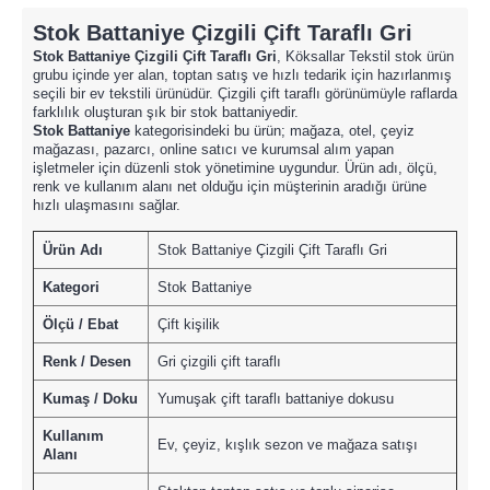
Stok Battaniye Çizgili Çift Taraflı Gri
Stok Battaniye Çizgili Çift Taraflı Gri
, Köksallar Tekstil stok ürün
grubu içinde yer alan, toptan satış ve hızlı tedarik için hazırlanmış
seçili bir ev tekstili ürünüdür. Çizgili çift taraflı görünümüyle raflarda
farklılık oluşturan şık bir stok battaniyedir.
Stok Battaniye
kategorisindeki bu ürün; mağaza, otel, çeyiz
mağazası, pazarcı, online satıcı ve kurumsal alım yapan
işletmeler için düzenli stok yönetimine uygundur. Ürün adı, ölçü,
renk ve kullanım alanı net olduğu için müşterinin aradığı ürüne
hızlı ulaşmasını sağlar.
Ürün Adı
Stok Battaniye Çizgili Çift Taraflı Gri
Kategori
Stok Battaniye
Ölçü / Ebat
Çift kişilik
Renk / Desen
Gri çizgili çift taraflı
Kumaş / Doku
Yumuşak çift taraflı battaniye dokusu
Kullanım
Ev, çeyiz, kışlık sezon ve mağaza satışı
Alanı