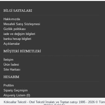
BİLGİ SAYFALARI
Hakkımızda
Mesafeli Satış Sözleşmesi
Gizlilik politikası
iade ve değişim bilgileri
banka hesap bilgileri
Açıklamalar
MÜŞTERİ HİZMETLERİ
İletişim
Ürün İadesi
Site Haritası
HESABIM
Profilim
Sipariş Geçmişim
Alışveriş Listem (
0
)
Köksallar Tekstil - Otel Tekstil İmalatı ve Toptan satışı 1995 - 2026 © Tüm