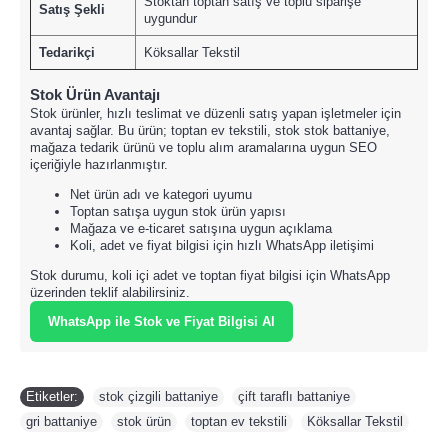
Stoktan toptan satış ve toplu siparişe
Satış Şekli
uygundur
Tedarikçi
Köksallar Tekstil
Stok Ürün Avantajı
Stok ürünler, hızlı teslimat ve düzenli satış yapan işletmeler için
avantaj sağlar. Bu ürün; toptan ev tekstili, stok stok battaniye,
mağaza tedarik ürünü ve toplu alım aramalarına uygun SEO
içeriğiyle hazırlanmıştır.
Net ürün adı ve kategori uyumu
Toptan satışa uygun stok ürün yapısı
Mağaza ve e-ticaret satışına uygun açıklama
Koli, adet ve fiyat bilgisi için hızlı WhatsApp iletişimi
Stok durumu, koli içi adet ve toptan fiyat bilgisi için WhatsApp
üzerinden teklif alabilirsiniz.
WhatsApp ile Stok ve Fiyat Bilgisi Al
Etiketler:
stok çizgili battaniye
,
çift taraflı battaniye
,
gri battaniye
,
stok ürün
,
toptan ev tekstili
,
Köksallar Tekstil