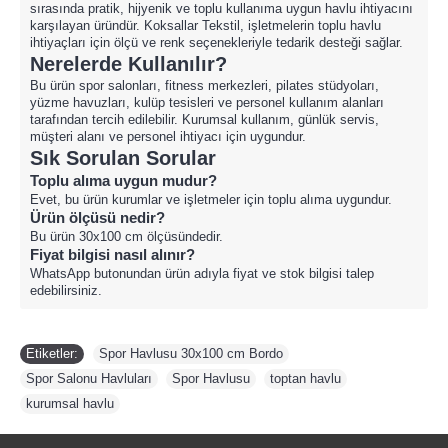
sırasında pratik, hijyenik ve toplu kullanıma uygun havlu ihtiyacını
karşılayan üründür. Koksallar Tekstil, işletmelerin toplu havlu
ihtiyaçları için ölçü ve renk seçenekleriyle tedarik desteği sağlar.
Nerelerde Kullanılır?
Bu ürün spor salonları, fitness merkezleri, pilates stüdyoları,
yüzme havuzları, kulüp tesisleri ve personel kullanım alanları
tarafından tercih edilebilir. Kurumsal kullanım, günlük servis,
müşteri alanı ve personel ihtiyacı için uygundur.
Sık Sorulan Sorular
Toplu alıma uygun mudur?
Evet, bu ürün kurumlar ve işletmeler için toplu alıma uygundur.
Ürün ölçüsü nedir?
Bu ürün 30x100 cm ölçüsündedir.
Fiyat bilgisi nasıl alınır?
WhatsApp butonundan ürün adıyla fiyat ve stok bilgisi talep
edebilirsiniz.
Etiketler:
Spor Havlusu 30x100 cm Bordo
,
Spor Salonu Havluları
,
Spor Havlusu
,
toptan havlu
,
kurumsal havlu