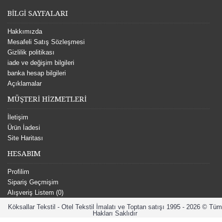
BİLGİ SAYFALARI
Hakkımızda
Mesafeli Satış Sözleşmesi
Gizlilik politikası
iade ve değişim bilgileri
banka hesap bilgileri
Açıklamalar
MÜŞTERİ HİZMETLERİ
İletişim
Ürün İadesi
Site Haritası
HESABIM
Profilim
Sipariş Geçmişim
Alışveriş Listem (
0
)
Köksallar Tekstil - Otel Tekstil İmalatı ve Toptan satışı 1995 - 2026 © Tüm
Hakları Saklıdır