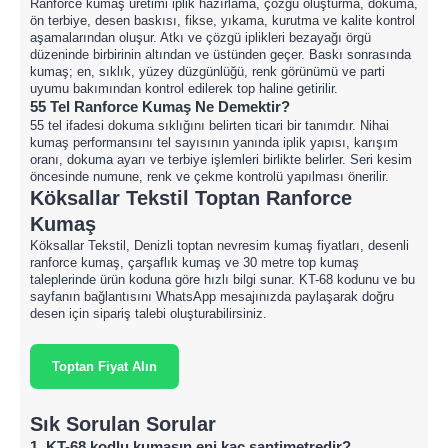
Ranforce kumaş üretimi iplik hazırlama, çözgü oluşturma, dokuma,
ön terbiye, desen baskısı, fikse, yıkama, kurutma ve kalite kontrol
aşamalarından oluşur. Atkı ve çözgü iplikleri bezayağı örgü
düzeninde birbirinin altından ve üstünden geçer. Baskı sonrasında
kumaş; en, sıklık, yüzey düzgünlüğü, renk görünümü ve parti
uyumu bakımından kontrol edilerek top haline getirilir.
55 Tel Ranforce Kumaş Ne Demektir?
55 tel ifadesi dokuma sıklığını belirten ticari bir tanımdır. Nihai
kumaş performansını tel sayısının yanında iplik yapısı, karışım
oranı, dokuma ayarı ve terbiye işlemleri birlikte belirler. Seri kesim
öncesinde numune, renk ve çekme kontrolü yapılması önerilir.
Köksallar Tekstil Toptan Ranforce
Kumaş
Köksallar Tekstil, Denizli toptan nevresim kumaş fiyatları, desenli
ranforce kumaş, çarşaflık kumaş ve 30 metre top kumaş
taleplerinde ürün koduna göre hızlı bilgi sunar. KT-68 kodunu ve bu
sayfanın bağlantısını WhatsApp mesajınızda paylaşarak doğru
desen için sipariş talebi oluşturabilirsiniz.
Toptan Fiyat Alın
Sık Sorulan Sorular
1. KT-68 kodlu kumaşın eni kaç santimetredir?