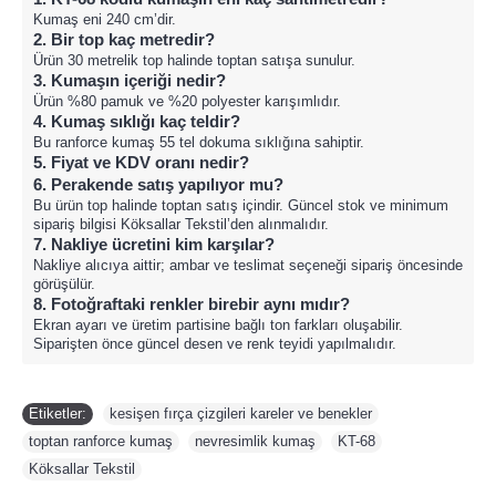
Kumaş eni 240 cm’dir.
2. Bir top kaç metredir?
Ürün 30 metrelik top halinde toptan satışa sunulur.
3. Kumaşın içeriği nedir?
Ürün %80 pamuk ve %20 polyester karışımlıdır.
4. Kumaş sıklığı kaç teldir?
Bu ranforce kumaş 55 tel dokuma sıklığına sahiptir.
5. Fiyat ve KDV oranı nedir?
6. Perakende satış yapılıyor mu?
Bu ürün top halinde toptan satış içindir. Güncel stok ve minimum
sipariş bilgisi Köksallar Tekstil’den alınmalıdır.
7. Nakliye ücretini kim karşılar?
Nakliye alıcıya aittir; ambar ve teslimat seçeneği sipariş öncesinde
görüşülür.
8. Fotoğraftaki renkler birebir aynı mıdır?
Ekran ayarı ve üretim partisine bağlı ton farkları oluşabilir.
Siparişten önce güncel desen ve renk teyidi yapılmalıdır.
Etiketler:
kesişen fırça çizgileri kareler ve benekler
,
toptan ranforce kumaş
,
nevresimlik kumaş
,
KT-68
,
Köksallar Tekstil