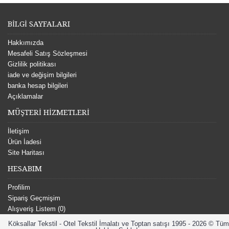
BİLGİ SAYFALARI
Hakkımızda
Mesafeli Satış Sözleşmesi
Gizlilik politikası
iade ve değişim bilgileri
banka hesap bilgileri
Açıklamalar
MÜŞTERİ HİZMETLERİ
İletişim
Ürün İadesi
Site Haritası
HESABIM
Profilim
Sipariş Geçmişim
Alışveriş Listem (
0
)
Köksallar Tekstil - Otel Tekstil İmalatı ve Toptan satışı 1995 - 2026 © Tüm