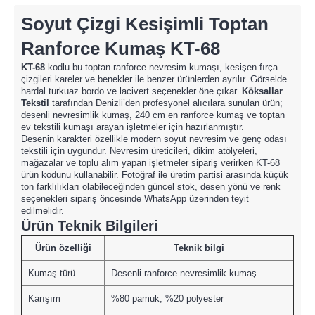
Soyut Çizgi Kesişimli Toptan
Ranforce Kumaş KT-68
KT-68
kodlu bu toptan ranforce nevresim kumaşı, kesişen fırça
çizgileri kareler ve benekler ile benzer ürünlerden ayrılır. Görselde
hardal turkuaz bordo ve lacivert seçenekler öne çıkar.
Köksallar
Tekstil
tarafından Denizli’den profesyonel alıcılara sunulan ürün;
desenli nevresimlik kumaş, 240 cm en ranforce kumaş ve toptan
ev tekstili kumaşı arayan işletmeler için hazırlanmıştır.
Desenin karakteri özellikle modern soyut nevresim ve genç odası
tekstili için uygundur. Nevresim üreticileri, dikim atölyeleri,
mağazalar ve toplu alım yapan işletmeler sipariş verirken KT-68
ürün kodunu kullanabilir. Fotoğraf ile üretim partisi arasında küçük
ton farklılıkları olabileceğinden güncel stok, desen yönü ve renk
seçenekleri sipariş öncesinde WhatsApp üzerinden teyit
edilmelidir.
Ürün Teknik Bilgileri
Ürün özelliği
Teknik bilgi
Kumaş türü
Desenli ranforce nevresimlik kumaş
Karışım
%80 pamuk, %20 polyester