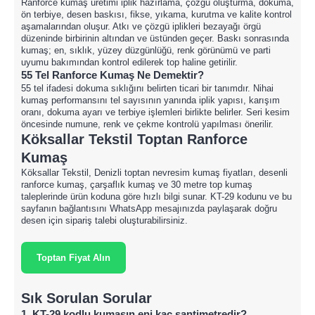
Ranforce kumaş üretimi iplik hazırlama, çözgü oluşturma, dokuma,
ön terbiye, desen baskısı, fikse, yıkama, kurutma ve kalite kontrol
aşamalarından oluşur. Atkı ve çözgü iplikleri bezayağı örgü
düzeninde birbirinin altından ve üstünden geçer. Baskı sonrasında
kumaş; en, sıklık, yüzey düzgünlüğü, renk görünümü ve parti
uyumu bakımından kontrol edilerek top haline getirilir.
55 Tel Ranforce Kumaş Ne Demektir?
55 tel ifadesi dokuma sıklığını belirten ticari bir tanımdır. Nihai
kumaş performansını tel sayısının yanında iplik yapısı, karışım
oranı, dokuma ayarı ve terbiye işlemleri birlikte belirler. Seri kesim
öncesinde numune, renk ve çekme kontrolü yapılması önerilir.
Köksallar Tekstil Toptan Ranforce
Kumaş
Köksallar Tekstil, Denizli toptan nevresim kumaş fiyatları, desenli
ranforce kumaş, çarşaflık kumaş ve 30 metre top kumaş
taleplerinde ürün koduna göre hızlı bilgi sunar. KT-29 kodunu ve bu
sayfanın bağlantısını WhatsApp mesajınızda paylaşarak doğru
desen için sipariş talebi oluşturabilirsiniz.
Toptan Fiyat Alın
Sık Sorulan Sorular
1. KT-29 kodlu kumaşın eni kaç santimetredir?