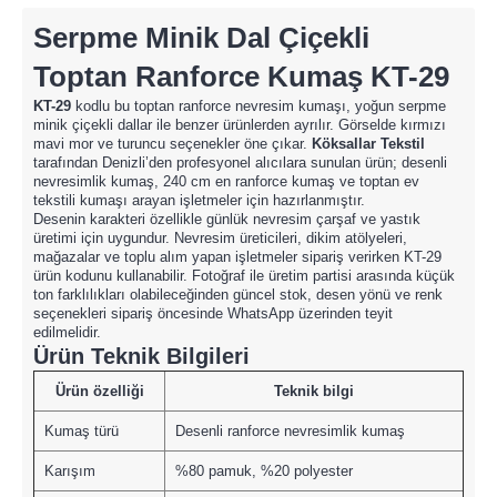
Serpme Minik Dal Çiçekli
Toptan Ranforce Kumaş KT-29
KT-29
kodlu bu toptan ranforce nevresim kumaşı, yoğun serpme
minik çiçekli dallar ile benzer ürünlerden ayrılır. Görselde kırmızı
mavi mor ve turuncu seçenekler öne çıkar.
Köksallar Tekstil
tarafından Denizli’den profesyonel alıcılara sunulan ürün; desenli
nevresimlik kumaş, 240 cm en ranforce kumaş ve toptan ev
tekstili kumaşı arayan işletmeler için hazırlanmıştır.
Desenin karakteri özellikle günlük nevresim çarşaf ve yastık
üretimi için uygundur. Nevresim üreticileri, dikim atölyeleri,
mağazalar ve toplu alım yapan işletmeler sipariş verirken KT-29
ürün kodunu kullanabilir. Fotoğraf ile üretim partisi arasında küçük
ton farklılıkları olabileceğinden güncel stok, desen yönü ve renk
seçenekleri sipariş öncesinde WhatsApp üzerinden teyit
edilmelidir.
Ürün Teknik Bilgileri
Ürün özelliği
Teknik bilgi
Kumaş türü
Desenli ranforce nevresimlik kumaş
Karışım
%80 pamuk, %20 polyester