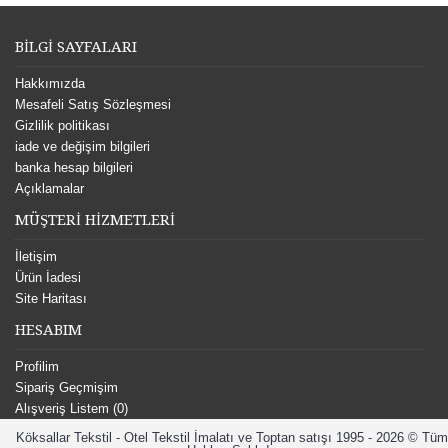
BİLGİ SAYFALARI
Hakkımızda
Mesafeli Satış Sözleşmesi
Gizlilik politikası
iade ve değişim bilgileri
banka hesap bilgileri
Açıklamalar
MÜŞTERİ HİZMETLERİ
İletişim
Ürün İadesi
Site Haritası
HESABIM
Profilim
Sipariş Geçmişim
Alışveriş Listem (
0
)
Köksallar Tekstil - Otel Tekstil İmalatı ve Toptan satışı 1995 - 2026 © Tüm