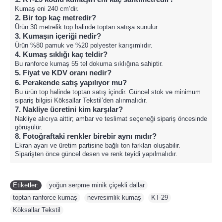
Kumaş eni 240 cm’dir.
2. Bir top kaç metredir?
Ürün 30 metrelik top halinde toptan satışa sunulur.
3. Kumaşın içeriği nedir?
Ürün %80 pamuk ve %20 polyester karışımlıdır.
4. Kumaş sıklığı kaç teldir?
Bu ranforce kumaş 55 tel dokuma sıklığına sahiptir.
5. Fiyat ve KDV oranı nedir?
6. Perakende satış yapılıyor mu?
Bu ürün top halinde toptan satış içindir. Güncel stok ve minimum
sipariş bilgisi Köksallar Tekstil’den alınmalıdır.
7. Nakliye ücretini kim karşılar?
Nakliye alıcıya aittir; ambar ve teslimat seçeneği sipariş öncesinde
görüşülür.
8. Fotoğraftaki renkler birebir aynı mıdır?
Ekran ayarı ve üretim partisine bağlı ton farkları oluşabilir.
Siparişten önce güncel desen ve renk teyidi yapılmalıdır.
Etiketler:
yoğun serpme minik çiçekli dallar
,
toptan ranforce kumaş
,
nevresimlik kumaş
,
KT-29
,
Köksallar Tekstil