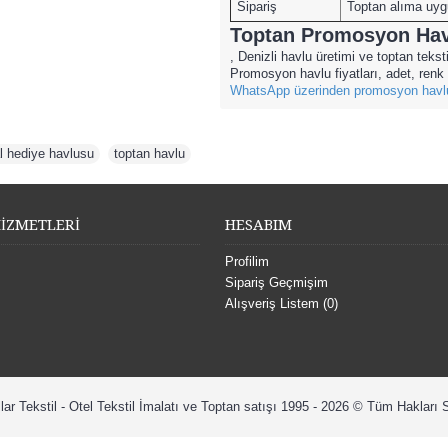
Sipariş
Toptan alıma uyg
Toptan Promosyon Havl
, Denizli havlu üretimi ve toptan teks
Promosyon havlu fiyatları, adet, renk v
WhatsApp üzerinden promosyon havlu t
l hediye havlusu
,
toptan havlu
İZMETLERİ
HESABIM
Profilim
Sipariş Geçmişim
Alışveriş Listem (
0
)
lar Tekstil - Otel Tekstil İmalatı ve Toptan satışı 1995 - 2026 © Tüm Hakları S