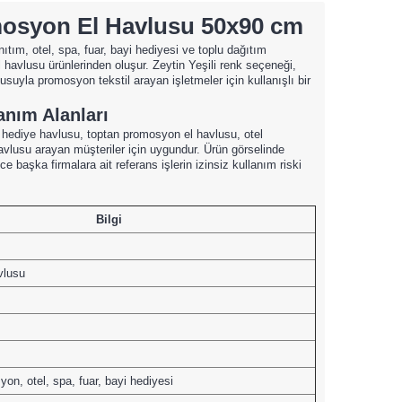
omosyon El Havlusu 50x90 cm
nıtım, otel, spa, fuar, bayi hediyesi ve toplu dağıtım
l havlusu ürünlerinden oluşur. Zeytin Yeşili renk seçeneği,
la promosyon tekstil arayan işletmeler için kullanışlı bir
nım Alanları
 hediye havlusu, toptan promosyon el havlusu, otel
vlusu arayan müşteriler için uygundur. Ürün görselinde
e başka firmalara ait referans işlerin izinsiz kullanım riski
Bilgi
vlusu
n, otel, spa, fuar, bayi hediyesi