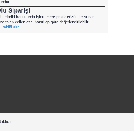
undur
u Siparişi
til tedariki konusunda işletmelere pratik çözümler sunar.
e talep edilen özel hazırlığa göre değerlendirilebilir.
eklifi alın
aklıdır