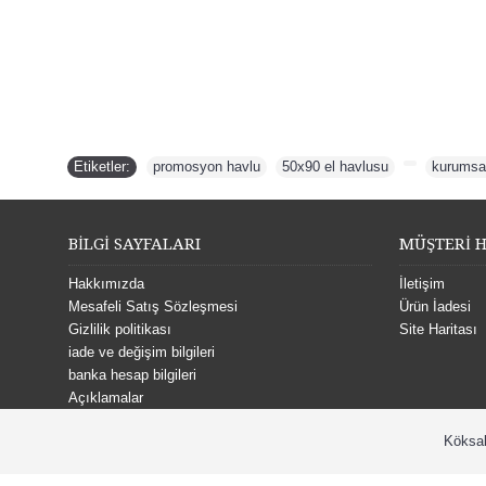
Etiketler:
promosyon havlu
,
50x90 el havlusu
,
,
kurumsa
BİLGİ SAYFALARI
MÜŞTERİ H
Hakkımızda
İletişim
Mesafeli Satış Sözleşmesi
Ürün İadesi
Gizlilik politikası
Site Haritası
iade ve değişim bilgileri
banka hesap bilgileri
Açıklamalar
Köksal