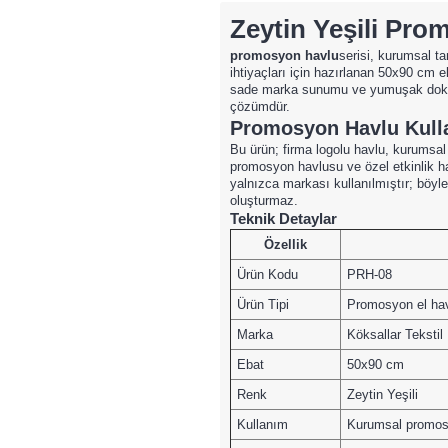
Zeytin Yeşili Pr
promosyon havlu
serisi, kurumsal ta
ihtiyaçları için hazırlanan 50x90 cm e
sade marka sunumu ve yumuşak dokusuy
çözümdür.
Promosyon Havlu Kulla
Bu ürün; firma logolu havlu, kurumsal
promosyon havlusu ve özel etkinlik ha
yalnızca markası kullanılmıştır; böylec
oluşturmaz.
Teknik Detaylar
Özellik
Ürün Kodu
PRH-08
Ürün Tipi
Promosyon el ha
Marka
Köksallar Tekstil
Ebat
50x90 cm
Renk
Zeytin Yeşili
Kullanım
Kurumsal promosyo