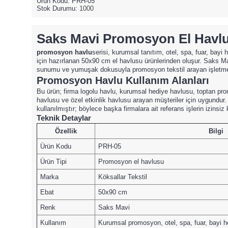
Ürün Kodu:
PRH-05
Stok Durumu:
1000
Saks Mavi Promosyon El Havl
promosyon havlu
serisi, kurumsal tanıtım, otel, spa, fuar, bayi 
için hazırlanan 50x90 cm el havlusu ürünlerinden oluşur. Saks 
sunumu ve yumuşak dokusuyla promosyon tekstil arayan işletmele
Promosyon Havlu Kullanım Alanları
Bu ürün; firma logolu havlu, kurumsal hediye havlusu, toptan p
havlusu ve özel etkinlik havlusu arayan müşteriler için uygundur
kullanılmıştır; böylece başka firmalara ait referans işlerin izinsiz
Teknik Detaylar
Özellik
Bilgi
Ürün Kodu
PRH-05
Ürün Tipi
Promosyon el havlusu
Marka
Köksallar Tekstil
Ebat
50x90 cm
Renk
Saks Mavi
Kullanım
Kurumsal promosyon, otel, spa, fuar, bayi h