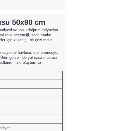
usu 50x90 cm
hediyesi ve toplu dağıtım ihtiyaçları
Mavi renk seçeneği, sade marka
r için kullanışlı bir çözümdür.
romosyon el havlusu, otel promosyon
. Ürün görselinde yalnızca markası
 kullanım riski oluşturmaz.
ediyesi