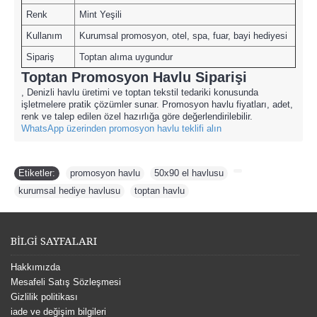
Renk
Mint Yeşili
Kullanım
Kurumsal promosyon, otel, spa, fuar, bayi hediyesi
Sipariş
Toptan alıma uygundur
Toptan Promosyon Havlu Siparişi
, Denizli havlu üretimi ve toptan tekstil tedariki konusunda
işletmelere pratik çözümler sunar. Promosyon havlu fiyatları, adet,
renk ve talep edilen özel hazırlığa göre değerlendirilebilir.
WhatsApp üzerinden promosyon havlu teklifi alın
Etiketler:
promosyon havlu
,
50x90 el havlusu
,
,
kurumsal hediye havlusu
,
toptan havlu
BİLGİ SAYFALARI
Hakkımızda
Mesafeli Satış Sözleşmesi
Gizlilik politikası
iade ve değişim bilgileri