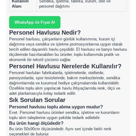
Kullanım
Sendika, işletme, fabrika, kurum, otel ve
Alanı
personel dağıtımı
WhatsApp ile Fiyat Al
Personel Havlusu Nedir?
Personel havlusu, çalışanların günlük kullanımına, kurum içi
dağıtıma veya sendika ve işletme promosyonlarına uygun olarak
tercih edilen dayanıklı havlu çeşididir. El havlusu ve banyo havlusu
ölçülerinde hazırlanabilen bu ürünler, toplu kullanımda pratik ve
ekonomik bir tekstil çözümü sağlar.
Personel Havlusu Nerelerde Kullanılır?
Personel havluları fabrikalarda, işletmelerde, otellerde,
pansiyonlarda, spor tesislerinde, bakım merkezlerinde, sendika
dağıtımlarında ve kurumsal hediye çalışmalarında kullanılabilir.
Özellikle toplu alım yapılacak havlu ihtiyaçlarında renk, ölçü ve
adet planlamasıyla kolay tedarik edilir.
Sık Sorulan Sorular
Personel havlusu toplu alıma uygun mudur?
Evet. Personel havlusu ürünleri sendika, işletme ve kurumların
toplu alım taleplerine uygun şekilde tedarik edilebilir.
Bu ürün hangi ölçüdedir?
Bu ürün 50x90cm ölçüsündedir. Aynı seri içinde farklı renk
seçenekleri de bulunur.