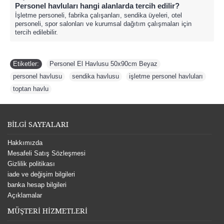
Personel havluları hangi alanlarda tercih edilir?
İşletme personeli, fabrika çalışanları, sendika üyeleri, otel
personeli, spor salonları ve kurumsal dağıtım çalışmaları için
tercih edilebilir.
Etiketler:
Personel El Havlusu 50x90cm Beyaz
,
personel havlusu
,
sendika havlusu
,
işletme personel havluları
,
toptan havlu
BİLGİ SAYFALARI
Hakkımızda
Mesafeli Satış Sözleşmesi
Gizlilik politikası
iade ve değişim bilgileri
banka hesap bilgileri
Açıklamalar
MÜŞTERİ HİZMETLERİ