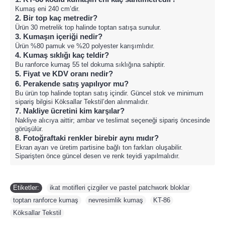
Kumaş eni 240 cm’dir.
2. Bir top kaç metredir?
Ürün 30 metrelik top halinde toptan satışa sunulur.
3. Kumaşın içeriği nedir?
Ürün %80 pamuk ve %20 polyester karışımlıdır.
4. Kumaş sıklığı kaç teldir?
Bu ranforce kumaş 55 tel dokuma sıklığına sahiptir.
5. Fiyat ve KDV oranı nedir?
6. Perakende satış yapılıyor mu?
Bu ürün top halinde toptan satış içindir. Güncel stok ve minimum
sipariş bilgisi Köksallar Tekstil’den alınmalıdır.
7. Nakliye ücretini kim karşılar?
Nakliye alıcıya aittir; ambar ve teslimat seçeneği sipariş öncesinde
görüşülür.
8. Fotoğraftaki renkler birebir aynı mıdır?
Ekran ayarı ve üretim partisine bağlı ton farkları oluşabilir.
Siparişten önce güncel desen ve renk teyidi yapılmalıdır.
Etiketler:
ikat motifleri çizgiler ve pastel patchwork bloklar
,
toptan ranforce kumaş
,
nevresimlik kumaş
,
KT-86
,
Köksallar Tekstil