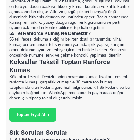
Ranforce kumaş üretimi iplik hazırlama, çözgü oluşturma, dokuma,
ön terbiye, desen baskısı, fikse, yıkama, kurutma ve kalite kontrol
aşamalarından oluşur. Atkı ve çözgü iplikleri bezayağı örgü
düzeninde birbirinin altından ve üstünden geçer. Baskı sonrasında
kumaş; en, sıklık, yüzey düzgünlüğü, renk görünümü ve parti
uyumu bakımından kontrol edilerek top haline getirilir.
55 Tel Ranforce Kumaş Ne Demektir?
55 tel ifadesi dokuma sıklığını belirten ticari bir tanımdır. Nihai
kumaş performansını tel sayısının yanında iplik yapısı, karışım
oranı, dokuma ayarı ve terbiye işlemleri birlikte belirler. Seri kesim
öncesinde numune, renk ve çekme kontrolü yapılması önerilir.
Köksallar Tekstil Toptan Ranforce
Kumaş
Köksallar Tekstil, Denizli toptan nevresim kumaş fiyatları, desenli
ranforce kumaş, çarşaflık kumaş ve 30 metre top kumaş
taleplerinde ürün koduna göre hızlı bilgi sunar. KT-86 kodunu ve bu
sayfanın bağlantısını WhatsApp mesajınızda paylaşarak doğru
desen için sipariş talebi oluşturabilirsiniz.
Toptan Fiyat Alın
Sık Sorulan Sorular
1. KT-86 kodlu kumaşın eni kaç santimetredir?