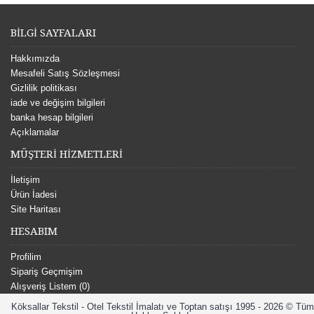
BİLGİ SAYFALARI
Hakkımızda
Mesafeli Satış Sözleşmesi
Gizlilik politikası
iade ve değişim bilgileri
banka hesap bilgileri
Açıklamalar
MÜŞTERİ HİZMETLERİ
İletişim
Ürün İadesi
Site Haritası
HESABIM
Profilim
Sipariş Geçmişim
Alışveriş Listem (
0
)
Köksallar Tekstil - Otel Tekstil İmalatı ve Toptan satışı 1995 - 2026 © Tüm