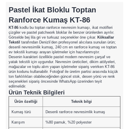
Pastel İkat Bloklu Toptan
Ranforce Kumaş KT-86
KT-86
kodlu bu toptan ranforce nevresim kumaşı, ikat motifleri
çizgiler ve pastel patchwork bloklar ile benzer ürünlerden ayrılır.
Görselde bej lila gri ve turkuaz seçenekler öne çıkar.
Köksallar
Tekstil
tarafından Denizli’den profesyonel alıcılara sunulan ürün;
desenli nevresimlik kumaş, 240 cm en ranforce kumaş ve toptan
ev tekstili kumaşı arayan işletmeler için hazırlanmıştır.
Desenin karakteri özellikle pastel modern nevresim çarşaf ve
yatak tekstili için uygundur. Nevresim üreticileri, dikim atölyeleri,
mağazalar ve toplu alım yapan işletmeler sipariş verirken KT-86
ürün kodunu kullanabilir. Fotoğraf ile üretim partisi arasında küçük
ton farklılıkları olabileceğinden güncel stok, desen yönü ve renk
seçenekleri sipariş öncesinde WhatsApp üzerinden teyit
edilmelidir.
Ürün Teknik Bilgileri
Ürün özelliği
Teknik bilgi
Kumaş türü
Desenli ranforce nevresimlik kumaş
Karışım
%80 pamuk, %20 polyester