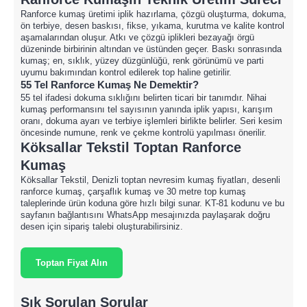
Ranforce kumaş üretimi iplik hazırlama, çözgü oluşturma, dokuma,
ön terbiye, desen baskısı, fikse, yıkama, kurutma ve kalite kontrol
aşamalarından oluşur. Atkı ve çözgü iplikleri bezayağı örgü
düzeninde birbirinin altından ve üstünden geçer. Baskı sonrasında
kumaş; en, sıklık, yüzey düzgünlüğü, renk görünümü ve parti
uyumu bakımından kontrol edilerek top haline getirilir.
55 Tel Ranforce Kumaş Ne Demektir?
55 tel ifadesi dokuma sıklığını belirten ticari bir tanımdır. Nihai
kumaş performansını tel sayısının yanında iplik yapısı, karışım
oranı, dokuma ayarı ve terbiye işlemleri birlikte belirler. Seri kesim
öncesinde numune, renk ve çekme kontrolü yapılması önerilir.
Köksallar Tekstil Toptan Ranforce
Kumaş
Köksallar Tekstil, Denizli toptan nevresim kumaş fiyatları, desenli
ranforce kumaş, çarşaflık kumaş ve 30 metre top kumaş
taleplerinde ürün koduna göre hızlı bilgi sunar. KT-81 kodunu ve bu
sayfanın bağlantısını WhatsApp mesajınızda paylaşarak doğru
desen için sipariş talebi oluşturabilirsiniz.
Toptan Fiyat Alın
Sık Sorulan Sorular