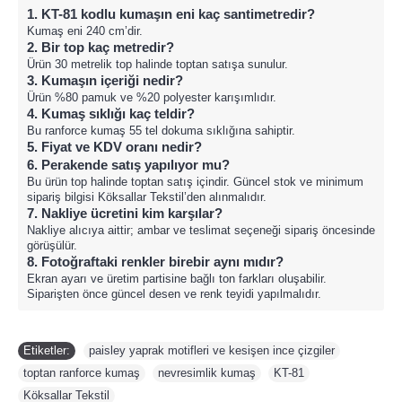
1. KT-81 kodlu kumaşın eni kaç santimetredir?
Kumaş eni 240 cm’dir.
2. Bir top kaç metredir?
Ürün 30 metrelik top halinde toptan satışa sunulur.
3. Kumaşın içeriği nedir?
Ürün %80 pamuk ve %20 polyester karışımlıdır.
4. Kumaş sıklığı kaç teldir?
Bu ranforce kumaş 55 tel dokuma sıklığına sahiptir.
5. Fiyat ve KDV oranı nedir?
6. Perakende satış yapılıyor mu?
Bu ürün top halinde toptan satış içindir. Güncel stok ve minimum
sipariş bilgisi Köksallar Tekstil’den alınmalıdır.
7. Nakliye ücretini kim karşılar?
Nakliye alıcıya aittir; ambar ve teslimat seçeneği sipariş öncesinde
görüşülür.
8. Fotoğraftaki renkler birebir aynı mıdır?
Ekran ayarı ve üretim partisine bağlı ton farkları oluşabilir.
Siparişten önce güncel desen ve renk teyidi yapılmalıdır.
Etiketler:
paisley yaprak motifleri ve kesişen ince çizgiler
,
toptan ranforce kumaş
,
nevresimlik kumaş
,
KT-81
,
Köksallar Tekstil