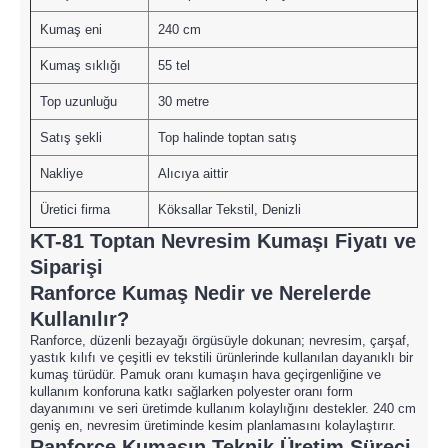
Kumaş eni
240 cm
Kumaş sıklığı
55 tel
Top uzunluğu
30 metre
Satış şekli
Top halinde toptan satış
Nakliye
Alıcıya aittir
Üretici firma
Köksallar Tekstil, Denizli
KT-81 Toptan Nevresim Kumaşı Fiyatı ve
Siparişi
Ranforce Kumaş Nedir ve Nerelerde
Kullanılır?
Ranforce, düzenli bezayağı örgüsüyle dokunan; nevresim, çarşaf,
yastık kılıfı ve çeşitli ev tekstili ürünlerinde kullanılan dayanıklı bir
kumaş türüdür. Pamuk oranı kumaşın hava geçirgenliğine ve
kullanım konforuna katkı sağlarken polyester oranı form
dayanımını ve seri üretimde kullanım kolaylığını destekler. 240 cm
geniş en, nevresim üretiminde kesim planlamasını kolaylaştırır.
Ranforce Kumaşın Teknik Üretim Süreci