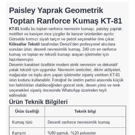
Paisley Yaprak Geometrik
Toptan Ranforce Kumaş KT-81
KT-81
kodlu bu toptan ranforce nevresim kumaşı, paisley yaprak
motifleri ve kesişen ince çizgiler ile benzer ürünlerden ayrılır.
Görselde kırmızı siyah tarçın ve petrol seçenekler öne çıkar.
Köksallar Tekstil
tarafından Denizli’den profesyonel alıcılara
sunulan ürün; desenli nevresimlik kumaş, 240 cm en ranforce
kumaş ve toptan ev tekstili kumaşı arayan işletmeler için
hazırlanmıştır.
Desenin karakteri özellikle modern etnik nevresim ve dekoratif
yatak tekstili için uygundur. Nevresim üreticileri, dikim atölyeleri,
mağazalar ve toplu alım yapan işletmeler sipariş verirken KT-81
ürün kodunu kullanabilir. Fotoğraf ile üretim partisi arasında küçük
ton farklılıkları olabileceğinden güncel stok, desen yönü ve renk
seçenekleri sipariş öncesinde WhatsApp üzerinden teyit
edilmelidir.
Ürün Teknik Bilgileri
Ürün özelliği
Teknik bilgi
Kumaş türü
Desenli ranforce nevresimlik kumaş
Karışım
%80 pamuk, %20 polyester